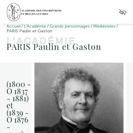
/
/
/
/
Accueil
L’Académie
Grands personnages
Médiévistes
PARIS Paulin et Gaston
L'ACADÉMIE
PARIS Paulin et Gaston
(1800 -
O 1837
- 1881)
et
(1839 -
O 1876
-