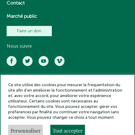
Contact
Marché public
Faire un don
Nous suivre
Ce site utilise des cookies pour mesurer la fréquentation du
Académie des inscriptions et belles lettres – Tous droits réservés
site afin d’en améliorer le fonctionnement et l’administration
2025
et, avec votre accord, pour améliorer votre expérience
Politique de confidentialité
utilisateur. Certains cookies sont nécessaires au
Mentions légales
fonctionnement du site. Vous pouvez accepter, gérer vos
préférences par finalité ou continuer votre navigation sans
Crédits
accepter. Vous pouvez changer ce choix à tout moment.
Gestion des cookies
Made by
Personnaliser
Tout accepter