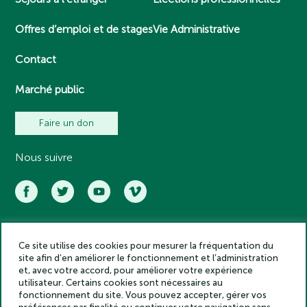
Offres d’emploi et de stages
Vie Administrative
Contact
Marché public
Faire un don
Nous suivre
Ce site utilise des cookies pour mesurer la fréquentation du
Académie des inscriptions et belles lettres – Tous droits réservés
site afin d’en améliorer le fonctionnement et l’administration
2025
et, avec votre accord, pour améliorer votre expérience
Politique de confidentialité
utilisateur. Certains cookies sont nécessaires au
Mentions légales
fonctionnement du site. Vous pouvez accepter, gérer vos