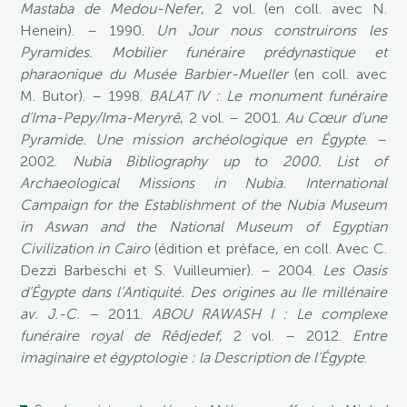
Mastaba de Medou-Nefer
, 2 vol. (en coll. avec N.
Henein). – 1990.
Un Jour nous construirons les
Pyramides. Mobilier funéraire prédynastique et
pharaonique du Musée Barbier-Mueller
(en coll. avec
M. Butor). – 1998.
BALAT IV : Le monument funéraire
d’Ima-Pepy/Ima-Meryrê
, 2 vol. – 2001.
Au Cœur d’une
Pyramide. Une mission archéologique en Égypte
. –
2002.
Nubia Bibliography up to
2000
. List of
Archaeological Missions in Nubia. International
Campaign for the Establishment of the Nubia Museum
in Aswan and the National Museum of Egyptian
Civilization in Cairo
(édition et préface, en coll. Avec C.
Dezzi Barbeschi et S. Vuilleumier). – 2004.
Les Oasis
d’Égypte dans l’Antiquité. Des origines au IIe millénaire
av. J.-C.
– 2011.
ABOU RAWASH I : Le complexe
funéraire royal de Rêdjedef
, 2 vol. – 2012.
Entre
imaginaire et égyptologie : la Description de l’Égypte
.