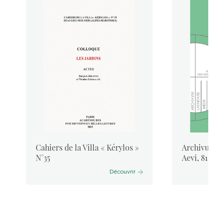
Cahiers de la Villa « Kérylos »
Archivum L
N°35
Aevi, 81, 
Découvrir