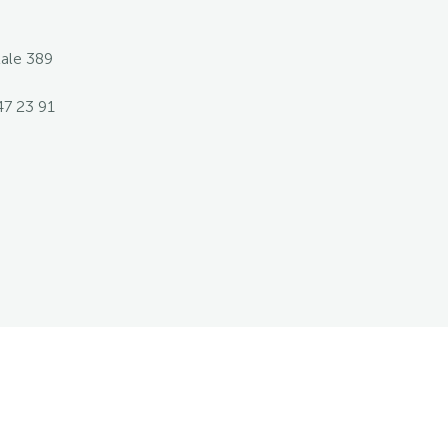
tale 389
47 23 91