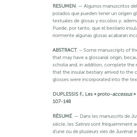
RESUMEN
. — Algunos manuscritos de
polados que pueden tener un origen gl
textuales de glosas y escolios y, adem
Puede, por tanto, que el bestiario insu
riormente algunas glosas acabaran inco
ABSTRACT
. – Some manuscripts of t
that may have a glossarial origin, beca
scholia and, in addition, complete the 
that the insular bestiary arrived to th
glosses were incorporated into the tex
DUPLESSIS F., Les « proto-
accessus
» 
107-148
RÉSUMÉ
. — Dans les manuscrits de Juv
siècle, les
Satires
sont fréquemment ac
d’une ou de plusieurs vies de Juvénal 