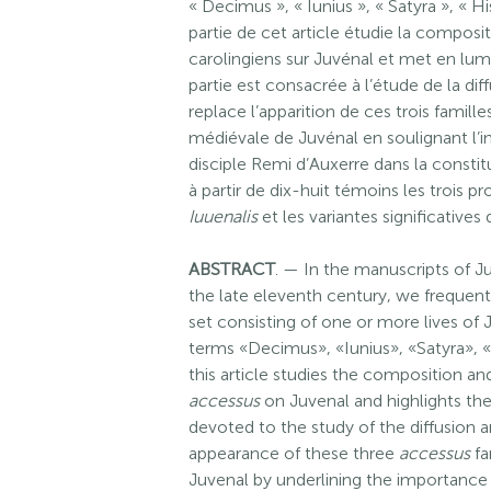
« Decimus », « Iunius », « Satyra », « H
partie de cet article étudie la composi
carolingiens sur Juvénal et met en lumi
partie est consacrée à l’étude de la di
replace l’apparition de ces trois familles
médiévale de Juvénal en soulignant l’i
disciple Remi d’Auxerre dans la consti
à partir de dix-huit témoins les trois p
Iuuenalis
et les variantes significatives
ABSTRACT
. — In the manuscripts of J
the late eleventh century, we frequentl
set consisting of one or more lives of
terms «Decimus», «Iunius», «Satyra», «H
this article studies the composition an
accessus
on Juvenal and highlights the
devoted to the study of the diffusion 
appearance of these three
accessus
fa
Juvenal by underlining the importance o