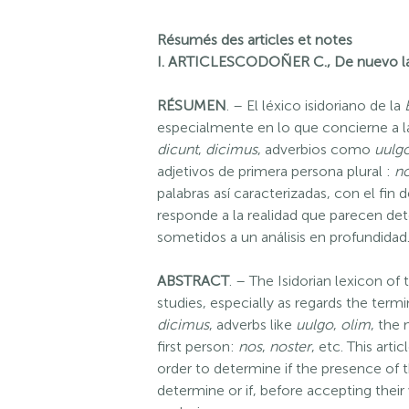
Résumés des articles et notes
I. ARTICLES
CODOÑER C., De nuevo las p
RÉSUMEN
. – El léxico isidoriano de la
especialmente en lo que concierne a l
dicunt
,
dicimus
, adverbios como
uulg
adjetivos de primera persona plural :
n
palabras así caracterizadas, con el fin 
responde a la realidad que parecen dete
sometidos a un análisis en profundidad
ABSTRACT
. – The Isidorian lexicon of
studies, especially as regards the ter
dicimus
, adverbs like
uulgo
,
olim
, the
first person:
nos
,
noster
, etc. This art
order to determine if the presence of 
determine or if, before accepting their