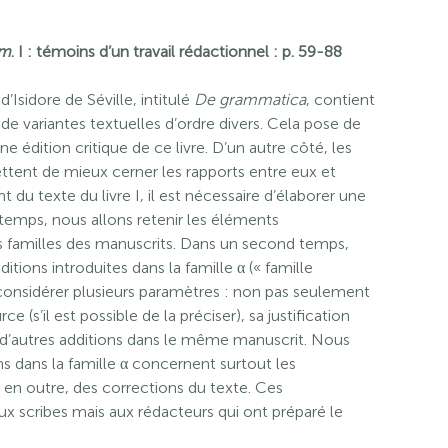
ym
. I : témoins d’un travail rédactionnel : p. 59-88
d’Isidore de Séville, intitulé
De grammatica
, contient
de variantes textuelles d’ordre divers. Cela pose de
ne édition critique de ce livre. D’un autre côté, les
ttent de mieux cerner les rapports entre eux et
t du texte du livre I, il est nécessaire d’élaborer une
emps, nous allons retenir les éléments
is familles des manuscrits. Dans un second temps,
tions introduites dans la famille α (« famille
s considérer plusieurs paramètres : non pas seulement
e (s’il est possible de la préciser), sa justification
e d’autres additions dans le même manuscrit. Nous
s dans la famille α concernent surtout les
 en outre, des corrections du texte. Ces
ux scribes mais aux rédacteurs qui ont préparé le