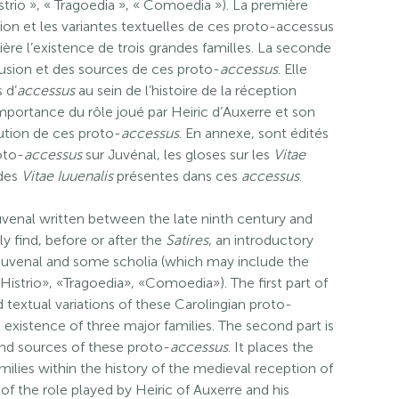
istrio », « Tragoedia », « Comoedia »). La première
tion et les variantes textuelles de ces proto-accessus
ère l’existence de trois grandes familles. La seconde
ffusion et des sources de ces proto-
accessus
. Elle
 d’
accessus
au sein de l’histoire de la réception
mportance du rôle joué par Heiric d’Auxerre et son
tution de ces proto-
accessus
. En annexe, sont édités
roto-
accessus
sur Juvénal, les gloses sur les
Vitae
 des
Vitae Iuuenalis
présentes dans ces
accessus
.
uvenal written between the late ninth century and
y find, before or after the
Satires
, an introductory
 Juvenal and some scholia (which may include the
istrio», «Tragoedia», «Comoedia»). The first part of
d textual variations of these Carolingian proto-
 existence of three major families. The second part is
and sources of these proto-
accessus
. It places the
milies within the history of the medieval reception of
f the role played by Heiric of Auxerre and his