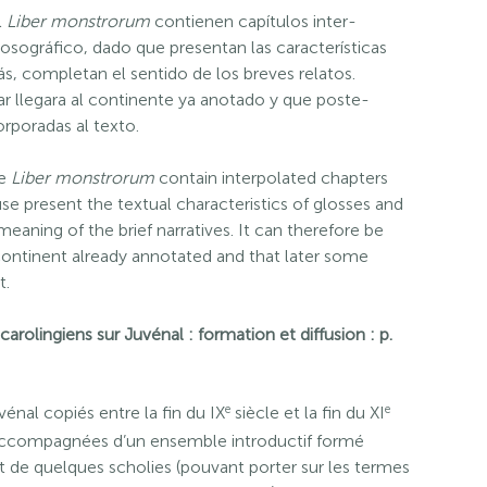
l
Liber monstrorum
contienen capítulos inter-
osográfico, dado que presentan las características
ás, completan el sentido de los breves relatos.
lar llegara al continente ya anotado y que poste-
rporadas al texto.
he
Liber monstrorum
contain interpolated chapters
use present the textual characteristics of glosses and
meaning of the brief narratives. It can therefore be
e continent already annotated and that later some
t.
carolingiens sur Juvénal : formation et diffusion : p.
e
e
énal copiés entre la fin du IX
siècle et la fin du XI
compagnées d’un ensemble introductif formé
et de quelques scholies (pouvant porter sur les termes