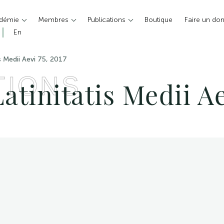
adémie
Membres
Publications
Boutique
Faire un do
En
s Medii Aevi 75, 2017
TIONS
tinitatis Medii Ae