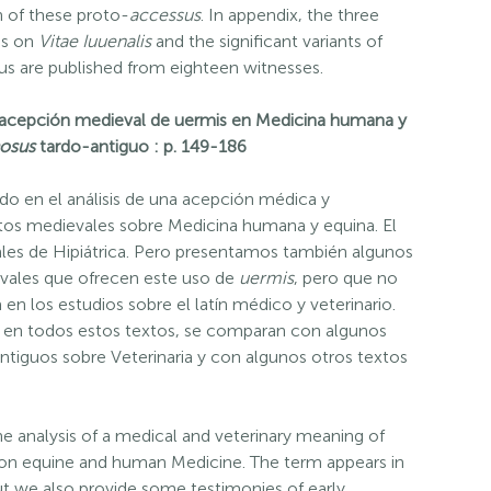
n of these proto-
accessus
. In appendix, the three
es on
Vitae Iuuenalis
and the significant variants of
us are published from eighteen witnesses.
epción medieval de uermis en Medicina humana y
osus
tardo-antiguo : p. 149-186
ado en el análisis de una acepción médica y
tos medievales sobre Medicina humana y equina. El
les de Hipiátrica. Pero presentamos también algunos
vales que ofrecen este uso de
uermis
, pero que no
en los estudios sobre el latín médico y veterinario.
en todos estos textos, se comparan con algunos
antiguos sobre Veterinaria y con algunos otros textos
the analysis of a medical and veterinary meaning of
 on equine and human Medicine. The term appears in
ut we also provide some testimonies of early