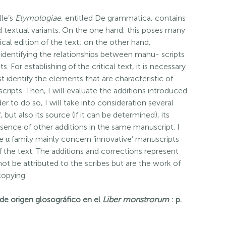
lle’s
Etymologiae
, entitled De grammatica, contains
 textual variants. On the one hand, this poses many
itical edition of the text; on the other hand,
identifying the relationships between manu- scripts
 For establishing of the critical text, it is necessary
st identify the elements that are characteristic of
cripts. Then, I will evaluate the additions introduced
rder to do so, I will take into consideration several
 but also its source (if it can be determined), its
resence of other additions in the same manuscript. I
the α family mainly concern ‘innovative’ manuscripts
f the text. The additions and corrections represent
not be attributed to the scribes but are the work of
copying.
e origen glosográfico en el
Liber monstrorum
: p.