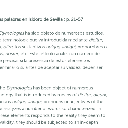
alabras en Isidoro de Sevilla : p. 21-57
Etymologías
ha sido objeto de numerosos estudios,
a terminología que va introducida mediante
dicitur
,
o
,
olim
, los sustantivos
uulgus
,
antiqui
, pronombres o
os
,
noster
, etc. Este artículo analiza un número de
de precisar si la presencia de estos elementos
rminar o si, antes de aceptar su validez, deben ser
.
 the
Etymologies
has been object of numerous
minology that is introduced by means of
dicitur
,
dicunt
,
 nouns
uulgus
,
antiqui
, pronouns or adjectives of the
icle analyzes a number of words so characterized, in
these elements responds to the reality they seem to
 validity, they should be subjected to an in-depth