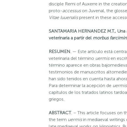
disciple Remi of Auxerre in the creatio
proto-
accessus
on Juvenal, the gloss
Vitae Iuuenalis
present in these access
SANTAMARIA HERNANDEZ M.T., Una ac
veterinaria a partir del
morbus farcimin
RESUMEN
. — Este artículo está centr
veterinaria del término
uermis
en escri
término aparece en obras bajomedieva
testimonios de manuscritos altomedie
han sido tenidos en cuenta hasta ahora 
Para determinar la acepción de
uermis
capítulos de los tratados latinos tardo
griegos.
ABSTRACT
. – This article focuses on 
the term
uermis
in mediaeval writings
late mediaeval works on Hippiatrics. B