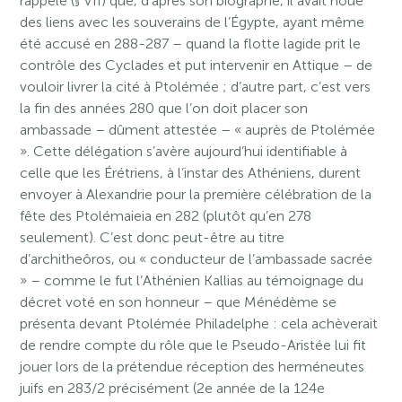
rappelé (§ VII) que, d’après son biographe, il avait noué
des liens avec les souverains de l’Égypte, ayant même
été accusé en 288-287 – quand la flotte lagide prit le
contrôle des Cyclades et put intervenir en Attique – de
vouloir livrer la cité à Ptolémée ; d’autre part, c’est vers
la fin des années 280 que l’on doit placer son
ambassade – dûment attestée – « auprès de Ptolémée
». Cette délégation s’avère aujourd’hui identifiable à
celle que les Érétriens, à l’instar des Athéniens, durent
envoyer à Alexandrie pour la première célébration de la
fête des Ptolémaieia en 282 (plutôt qu’en 278
seulement). C’est donc peut-être au titre
d’architheôros, ou « conducteur de l’ambassade sacrée
» – comme le fut l’Athénien Kallias au témoignage du
décret voté en son honneur – que Ménédème se
présenta devant Ptolémée Philadelphe : cela achèverait
de rendre compte du rôle que le Pseudo-Aristée lui fit
jouer lors de la prétendue réception des herméneutes
juifs en 283/2 précisément (2e année de la 124e