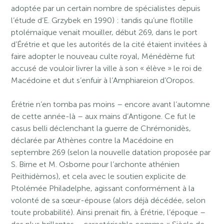
adoptée par un certain nombre de spécialistes depuis
l’étude d’E. Grzybek en 1990) : tandis qu’une flotille
ptolémaïque venait mouiller, début 269, dans le port
d’Érétrie et que les autorités de la cité étaient invitées à
faire adopter le nouveau culte royal, Ménédème fut
accusé de vouloir livrer la ville à son « élève » le roi de
Macédoine et dut s’enfuir à l’Amphiareion d’Oropos.
Érétrie n’en tomba pas moins – encore avant l’automne
de cette année-là – aux mains d’Antigone. Ce fut le
casus belli déclenchant la guerre de Chrémonidès,
déclarée par Athènes contre la Macédoine en
septembre 269 (selon la nouvelle datation proposée par
S. Birne et M. Osborne pour l’archonte athénien
Peithidèmos), et cela avec le soutien explicite de
Ptolémée Philadelphe, agissant conformément à la
volonté de sa sœur-épouse (alors déjà décédée, selon
toute probabilité). Ainsi prenait fin, à Érétrie, l’époque –