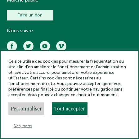
Faire un don
Nous suivre
Ce site utilise des cookies pour mesurer la fréquentation du
site afin d’en améliorer le fonctionnement et l’administration
et, avec votre accord, pour améliorer votre expérience
Académie des inscriptions et belles lettres – Tous droits réservés
utilisateur. Certains cookies sont nécessaires au
2025
fonctionnement du site. Vous pouvez accepter, gérer vos
Politique de confidentialité
préférences par finalité ou continuer votre navigation sans
Mentions légales
accepter. Vous pouvez changer ce choix à tout moment.
Crédits
Gestion des cookies
Personnaliser
Tout accepter
Made by
Non, merci
En
Menu