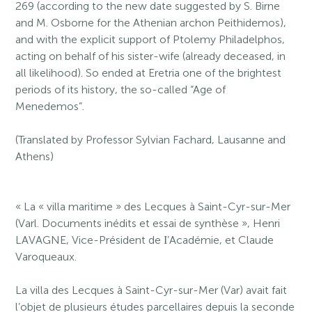
269 (according to the new date suggested by S. Birne
and M. Osborne for the Athenian archon Peithidemos),
and with the explicit support of Ptolemy Philadelphos,
acting on behalf of his sister-wife (already deceased, in
all likelihood). So ended at Eretria one of the brightest
periods of its history, the so-called “Age of
Menedemos”.
(Translated by Professor Sylvian Fachard, Lausanne and
Athens)
« La « villa maritime » des Lecques à Saint-Cyr-sur-Mer
(Varl. Documents inédits et essai de synthèse », Henri
LAVAGNE, Vice-Président de Ι’Académie, et Claude
Varoqueaux.
La villa des Lecques à Saint-Cyr-sur-Mer (Var) avait fait
l’objet de plusieurs études parcellaires depuis la seconde