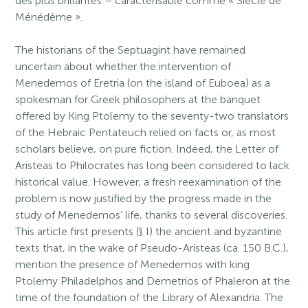
des plus brillantes – caractérisable comme « Siècle de
Ménédème ».
The historians of the Septuagint have remained
uncertain about whether the intervention of
Menedemos of Eretria (on the island of Euboea) as a
spokesman for Greek philosophers at the banquet
offered by King Ptolemy to the seventy-two translators
of the Hebraic Pentateuch relied on facts or, as most
scholars believe, on pure fiction. Indeed, the Letter of
Aristeas to Philocrates has long been considered to lack
historical value. However, a fresh reexamination of the
problem is now justified by the progress made in the
study of Menedemos’ life, thanks to several discoveries.
This article first presents (§ I) the ancient and byzantine
texts that, in the wake of Pseudo-Aristeas (ca. 150 B.C.),
mention the presence of Menedemos with king
Ptolemy Philadelphos and Demetrios of Phaleron at the
time of the foundation of the Library of Alexandria. The