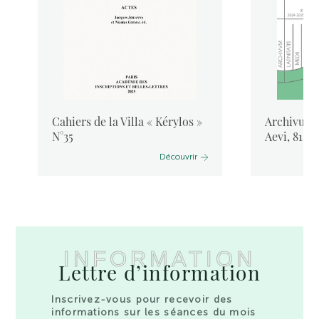
Cahiers de la Villa « Kérylos »
Archivum L
N°35
Aevi, 81, 
Découvrir
INFORMATION
Lettre d’information
Inscrivez-vous pour recevoir des
informations sur les séances du mois