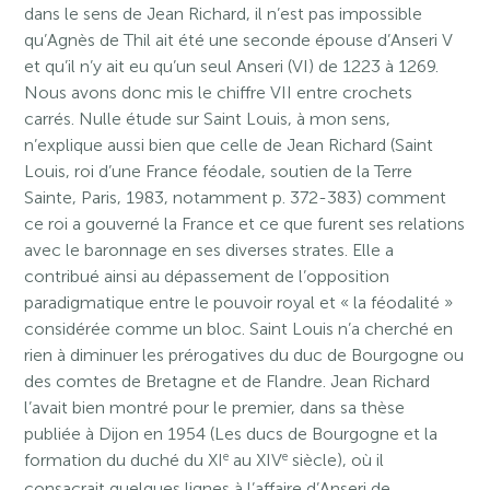
dans le sens de Jean Richard, il n’est pas impossible
qu’Agnès de Thil ait été une seconde épouse d’Anseri V
et qu’il n’y ait eu qu’un seul Anseri (VI) de 1223 à 1269.
Nous avons donc mis le chiffre VII entre crochets
carrés. Nulle étude sur Saint Louis, à mon sens,
n’explique aussi bien que celle de Jean Richard (Saint
Louis, roi d’une France féodale, soutien de la Terre
Sainte, Paris, 1983, notamment p. 372-383) comment
ce roi a gouverné la France et ce que furent ses relations
avec le baronnage en ses diverses strates. Elle a
contribué ainsi au dépassement de l’opposition
paradigmatique entre le pouvoir royal et « la féodalité »
considérée comme un bloc. Saint Louis n’a cherché en
rien à diminuer les prérogatives du duc de Bourgogne ou
des comtes de Bretagne et de Flandre. Jean Richard
l’avait bien montré pour le premier, dans sa thèse
publiée à Dijon en 1954 (Les ducs de Bourgogne et la
e
e
formation du duché du XI
au XIV
siècle), où il
consacrait quelques lignes à l’affaire d’Anseri de