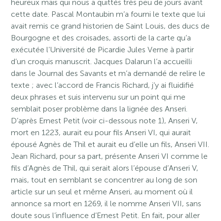
heureux mais qui nous a quittés très peu de jours avant
cette date. Pascal Montaubin m’a fourni le texte que lui
avait remis ce grand historien de Saint Louis, des ducs de
Bourgogne et des croisades, assorti de la carte qu’a
exécutée l’Université de Picardie Jules Verne à partir
d’un croquis manuscrit. Jacques Dalarun l’a accueilli
dans le Journal des Savants et m’a demandé de relire le
texte ; avec l’accord de Francis Richard, j’y ai fluidifié
deux phrases et suis intervenu sur un point qui me
semblait poser problème dans la lignée des Anseri.
D’après Ernest Petit (voir ci-dessous note 1), Anseri V,
mort en 1223, aurait eu pour fils Anseri VI, qui aurait
épousé Agnès de Thil et aurait eu d’elle un fils, Anseri VII.
Jean Richard, pour sa part, présente Anseri VI comme le
fils d’Agnès de Thil, qui serait alors l’épouse d’Anseri V,
mais, tout en semblant se concentrer au long de son
article sur un seul et même Anseri, au moment où il
annonce sa mort en 1269, il le nomme Anseri VII, sans
doute sous l’influence d’Ernest Petit. En fait, pour aller