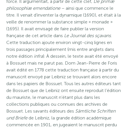
force. Il argumentait, à partir de cette clef,
De primæ
philosophiæ emendatione
– ainsi que commence le
titre. Il venait d’inventer la dynamique (1690), et était à la
veille de renommer la substance simple « monade »
(1695). Il avait envisagé de faire publier la version
française de cet article dans
Le Journal des sçavans
.
Cette traduction ajoute environ vingt-cinq lignes en
trois passages principalement (mis entre anglets dans
notre édition
infra
). À dessein, le texte avait été envoyé
à Bossuet mais ne parut pas. Dom Jean-Pierre de Foris
avait édité en 1778 cette traduction française à partir du
manuscrit envoyé par Leibniz se trouvant alors encore
dans les papiers de Bossuet. Tous les autres éditeurs tant
de Bossuet que de Leibniz ont ensuite reproduit l’édition
du mauriste, le manuscrit n’étant plus dans les
collections publiques ou connues des archives de
Bossuet. Les savants éditeurs des
Sämtliche Schriften
und Briefe
de Leibniz, la grande édition académique
commencée en 1901, en jugeaient le manuscrit perdu