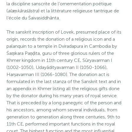
la discipline sanscrite de l’ornementation poétique
(
alaṃkāraśāstra
) et la littérature religieuse tantrique de
l’école du Śaivasiddhānta.
The sanskrit inscription of Lovek, presumed place of its
origin, records the donation of a religious icon and a
palanquin to a temple in Dviradapura in Cambodia by
Śaṃkara Paṇḍita, guru of three glorious rulers of the
Khmer kingdom in 11th century CE, Sūryavarman I
(1002-1050), Udayādityavarman II (1050-1066),
Harṣavarman III (1066-1080). The donation act is
formulated in the last stanza of the Sanskrit text and in
an appendix in Khmer listing all the religious gifts done
by the donator during his many years of royal service.
That is preceded by a long panegyric of the person and
his ancestors, among whom several individuals, from
generation to generation along three centuries, 9th to
11th CE, performed important functions in the royal
court. The highest function and the most influential