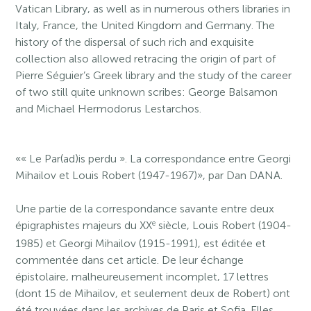
Vatican Library, as well as in numerous others libraries in
Italy, France, the United Kingdom and Germany. The
history of the dispersal of such rich and exquisite
collection also allowed retracing the origin of part of
Pierre Séguier’s Greek library and the study of the career
of two still quite unknown scribes: George Balsamon
and Michael Hermodorus Lestarchos.
«« Le Par(ad)is perdu ». La correspondance entre Georgi
Mihailov et Louis Robert (1947-1967)», par Dan DANA.
Une partie de la correspondance savante entre deux
e
épigraphistes majeurs du XX
siècle, Louis Robert (1904-
1985) et Georgi Mihailov (1915-1991), est éditée et
commentée dans cet article. De leur échange
épistolaire, malheureusement incomplet, 17 lettres
(dont 15 de Mihailov, et seulement deux de Robert) ont
été trouvées dans les archives de Paris et Sofia. Elles