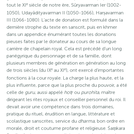
e
tout le XI
siècle de notre ère, Sūryavarman Ier (1002-
1050), Udayādityavarman II (1050-1066), Harṣavarman
III (1066-1080). L’acte de donation est formulé dans la
dernière strophe du texte en sanscrit, puis en khmer
dans un appendice énumérant toutes les donations
pieuses faites par le donateur au cours de sa longue
carrière de chapelain royal. Cela est précédé d’un long
panégyrique du personnage et de sa famille, dont
plusieurs membres de génération en génération au long
e
e
de trois siècles (du IX
au XI
), ont exercé d’importantes
fonctions à la cour royale. La charge la plus haute, et la
plus influente, parce que la plus proche du pouvoir, a été
celle de
guru
, aussi appelé
hotṛ
ou
purohita
, maître
dirigeant les rites royaux et conseiller personnel du roi. Il
devait avoir une compétence dans trois domaines,
pratique du rituel, érudition en langue, littérature et
scolastique sanscrites, service du
dharma
, bon ordre en
morale, droit et coutume profane et religieuse. Śaṃkara