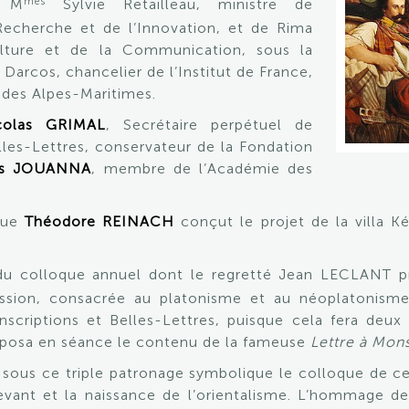
mes
e M
Sylvie Retailleau, ministre de
Recherche et de l’Innovation, et de Rima
ulture et de la Communication, sous la
Darcos, chancelier de l’Institut de France,
 des Alpes-Maritimes.
olas GRIMAL
, Secrétaire perpétuel de
lles-Lettres, conservateur de la Fondation
es JOUANNA
, membre de l’Académie des
 que
Théodore REINACH
conçut le projet de la villa Ké
u colloque annuel dont le regretté Jean LECLANT prit 
ssion, consacrée au platonisme et au néoplatonism
nscriptions et Belles-Lettres, puisque cela fera deu
posa en séance le contenu de la fameuse
Lettre à Mon
 sous ce triple patronage symbolique le colloque de ce
Levant et la naissance de l’orientalisme. L’hommage d