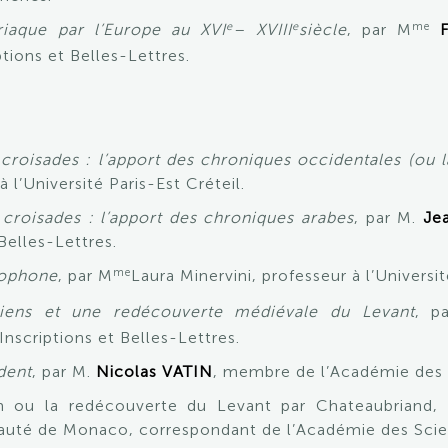
e
e
me
iaque par l’Europe au XVI
– XVIII
siècle
, par M
ions et Belles-Lettres.
croisades : l’apport des chroniques occidentales (ou la
 l’Université Paris-Est Créteil.
 croisades : l’apport des chroniques arabes
, par M.
Je
Belles-Lettres.
me
cophone
, par M
Laura Minervini, professeur à l’Universi
aliens et une redécouverte médiévale du Levant
, p
nscriptions et Belles-Lettres.
dent
, par M.
Nicolas VATIN
, membre de l’Académie des I
em ou la redécouverte du Levant par Chateaubriand, 
auté de Monaco, correspondant de l’Académie des Scien