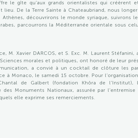
e le gîte qu’aux grands orientalistes qui créèrent et 
t lieu. De la Terre Sainte à Chateaubriand, nous longe
e, Athènes, découvrirons le monde syriaque, suivrons l
rabes, parcourrons la Méditerranée orientale sous cel
ance, M. Xavier DARCOS, et S. Exc. M. Laurent Stéfanin
ciences morales et politiques, ont honoré de leur prés
ication, a convié à un cocktail de clôture les par
e à Monaco, le samedi 15 octobre. Pour l’organisation 
hantal de Galbert (fondation Khôra de l’Institut),
e des Monuments Nationaux, assurée par l’entremise de
xquels elle exprime ses remerciements.