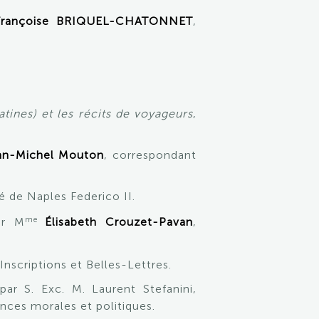
Françoise BRIQUEL-CHATONNET
,
tines) et les récits de voyageurs
,
an-Michel Mouton
, correspondant
té de Naples Federico II.
me
ar M
Élisabeth Crouzet-Pavan
,
nscriptions et Belles-Lettres.
par S. Exc. M. Laurent Stefanini,
ces morales et politiques.