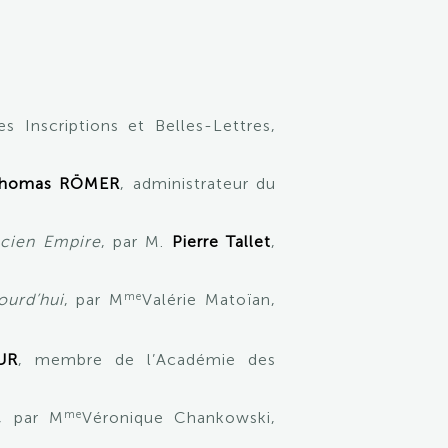
s Inscriptions et Belles-Lettres,
homas RÖMER
, administrateur du
ncien Empire
, par M.
Pierre Tallet
,
me
ourd’hui
, par M
Valérie Matoïan,
UR
, membre de l’Académie des
me
, par M
Véronique Chankowski,