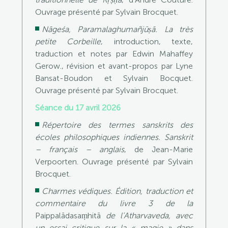
Ouvrage présenté par Sylvain Brocquet.
Nāgeśa, Paramalaghumañjūṣā. La très
petite Corbeille
, introduction, texte,
traduction et notes par Edwin Mahaffey
Gerow., révision et avant-propos par Lyne
Bansat-Boudon et Sylvain Bocquet.
Ouvrage présenté par Sylvain Brocquet.
Séance du 17 avril 2026
Répertoire des termes sanskrits des
écoles philosophiques indiennes. Sanskrit
– français – anglais
, de Jean-Marie
Verpoorten. Ouvrage présenté par Sylvain
Brocquet.
Charmes védiques. Édition, traduction et
commentaire du livre 3 de la
Paippalādasaṃhitā
de l’Atharvaveda, avec
un essai critique sur la « magie » dans