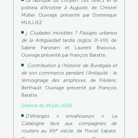
La fabrique du citoyen. Les Grecs et la
politeia
d’Aristote à Auguste
, de Christel
Müller. Ouvrage présenté par Dominique
MULLIEZ.
¿ Ciudades invisibles ? Paisajes urbanos
de la Antigüedad tardía (siglos III-VIII)
, de
Sabine Panzram et Laurent Brassous.
Ouvrage présenté par François Baratte.
Contribution à l’histoire de Burdigala et
de son commerce pendant l’Antiquité : le
témoignage des amphores
, de Frédéric
Berthault. Ouvrage présenté par François
Baratte.
Séance du 19 juin 2026
D’étranges « envahisseurs ». La
Catalogne face aux compagnies de
e
routiers au XIV
siècle
, de Flocel Sabaté.