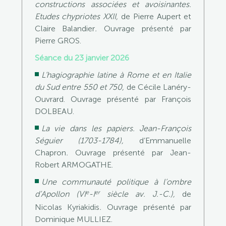
constructions associées et avoisinantes.
Etudes chypriotes XXII,
de Pierre Aupert et
Claire Balandier
.
Ouvrage présenté par
Pierre GROS.
Séance du 23 janvier 2026
L’hagiographie latine à Rome et en Italie
du Sud entre 550 et 750,
de Cécile Lanéry-
Ouvrard.
Ouvrage présenté par François
DOLBEAU.
La vie dans les papiers. Jean-François
Séguier (1703-1784),
d’Emmanuelle
Chapron
.
Ouvrage présenté par Jean-
Robert ARMOGATHE.
Une communauté politique à l’ombre
e
er
d’Apollon (VI
-I
siècle av. J.-C.),
de
Nicolas Kyriakidis
.
Ouvrage présenté par
Dominique MULLIEZ.