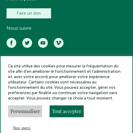
Faire un don
Nous suivre
Ce site utilise des cookies pour mesurer la fréquentation du
Académie des inscriptions et belles lettres – Tous droits réservés
site afin d’en améliorer le fonctionnement et l’administration
2025
et, avec votre accord, pour améliorer votre expérience
Politique de confidentialité
utilisateur. Certains cookies sont nécessaires au
Mentions légales
fonctionnement du site. Vous pouvez accepter, gérer vos
préférences par finalité ou continuer votre navigation sans
Crédits
accepter. Vous pouvez changer ce choix à tout moment.
Gestion des cookies
Made by
Personnaliser
Tout accepter
Non, merci
En