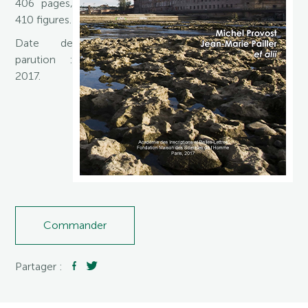
406 pages,
410 figures.
Date de
parution :
2017.
Commander
Partager :