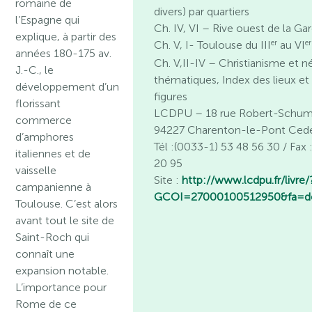
romaine de
divers) par quartiers
l’Espagne qui
Ch. IV, VI – Rive ouest de la G
explique, à partir des
er
er
Ch. V, I- Toulouse du III
au VI
années 180-175 av.
Ch. V,II-IV – Christianisme et 
J.-C., le
thématiques, Index des lieux et
développement d’un
figures
florissant
LCDPU – 18 rue Robert-Schu
commerce
94227 Charenton-le-Pont Ced
d’amphores
Tél :(0033-1) 53 48 56 30 / Fax
italiennes et de
20 95
vaisselle
Site :
http://www.lcdpu.fr/livre/
campanienne à
GCOI=27000100512950&fa=de
Toulouse. C’est alors
avant tout le site de
Saint-Roch qui
connaît une
expansion notable.
L’importance pour
Rome de ce