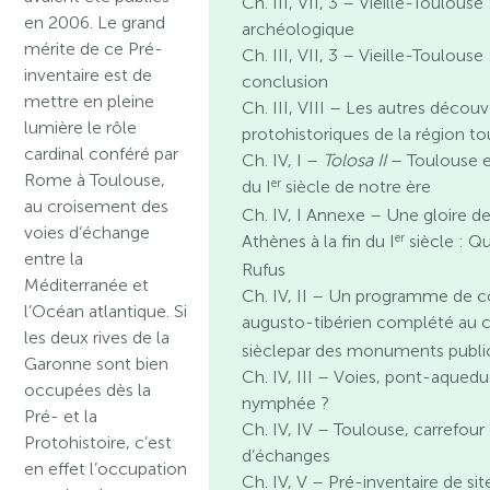
Ch. III, VII, 3 – Vieille-Toulouse
en 2006. Le grand
archéologique
mérite de ce Pré-
Ch. III, VII, 3 – Vieille-Toulouse
inventaire est de
conclusion
mettre en pleine
Ch. III, VIII – Les autres décou
lumière le rôle
protohistoriques de la région t
cardinal conféré par
Ch. IV, I –
Tolosa II
– Toulouse e
Rome à Toulouse,
er
du I
siècle de notre ère
au croisement des
Ch. IV, I Annexe – Une gloire d
voies d’échange
er
Athènes à la fin du I
siècle : Qu
entre la
Rufus
Méditerranée et
Ch. IV, II – Un programme de c
l’Océan atlantique. Si
augusto-tibérien complété au c
les deux rives de la
sièclepar des monuments publi
Garonne sont bien
Ch. IV, III – Voies, pont-aqued
occupées dès la
nymphée ?
Pré- et la
Ch. IV, IV – Toulouse, carrefour
Protohistoire, c’est
d’échanges
en effet l’occupation
Ch. IV, V – Pré-inventaire de sit