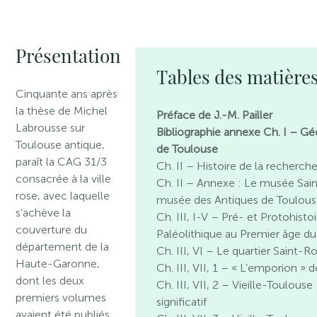
Présentation
Tables des matière
Cinquante ans après
la thèse de Michel
Préface de J.-M. Pailler
Labrousse sur
Bibliographie annexe Ch. I – Gé
Toulouse antique,
de Toulouse
paraît la CAG 31/3
Ch. II – Histoire de la recherch
consacrée à la ville
Ch. II – Annexe : Le musée Sa
rose, avec laquelle
musée des Antiques de Toulou
s’achève la
Ch. III, I-V – Pré- et Protohisto
couverture du
Paléolithique au Premier âge du
département de la
Ch. III, VI – Le quartier Saint-R
Haute-Garonne,
Ch. III, VII, 1 – « L’emporion » 
dont les deux
Ch. III, VII, 2 – Vieille-Toulouse
premiers volumes
significatif
avaient été publiés