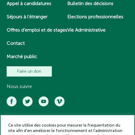
Appel à candidatures
Bulletin des décisions
Séjours à l’étranger
Elections professionnelles
Offres d’emploi et de stages
Vie Administrative
Contact
Marché public
Faire un don
Nous suivre
Ce site utilise des cookies pour mesurer la fréquentation du
Académie des inscriptions et belles lettres – Tous droits réservés
site afin d’en améliorer le fonctionnement et l’administration
2025