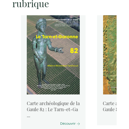
rubrique
la
Carte archéologique de la
Carte archéo
Gaule 82 : Le Tarn-et-Ga
Gaule 81 : L
...
Découvrir