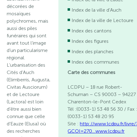
décorées de
Index de la ville d’Auch
mosaïques
Index de la ville de Lectoure
polychromes, mais
aussi des piles
Index des cantons
funéraires qui sont
Index des figures
avant tout l’image
d’un particularisme
Index des planches
régional.
Index des communes
L’urbanisation des
Cités d’Auch
Carte des communes
(Elimberris, Augusta,
Civitas Ausciorum)
LCDPU – 18 rue Robert-
et de Lectoure
Schuman – CS 90003 – 94227
(Lactora) est loin
Charenton-le-Pont Cedex
d’être aussi bien
Tél :(0033-1) 53 48 56 30 / Fax 
connue que celle
(0033-1) 53 48 20 95
d’Eauze (Elusa) où
Site :
http://www.lcdpu.fr/livre/
des recherches
GCOI=270…
www.lcdpu.fr