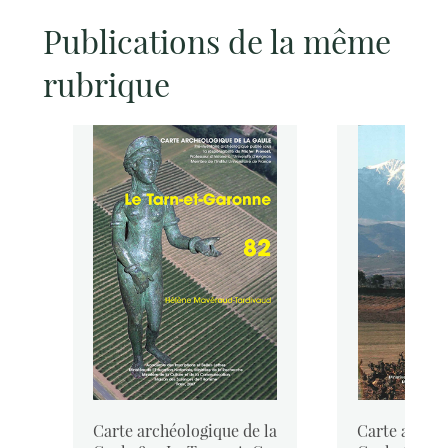
Publications de la même
rubrique
la
Carte archéologique de la
Carte archéo