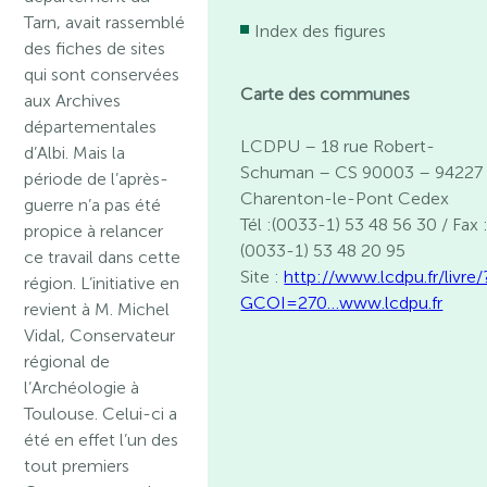
Tarn, avait rassemblé
Index des figures
des fiches de sites
qui sont conservées
Carte des communes
aux Archives
départementales
LCDPU – 18 rue Robert-
d’Albi. Mais la
Schuman – CS 90003 – 94227
période de l’après-
Charenton-le-Pont Cedex
guerre n’a pas été
Tél :(0033-1) 53 48 56 30 / Fax 
propice à relancer
(0033-1) 53 48 20 95
ce travail dans cette
Site :
http://www.lcdpu.fr/livre/
région. L’initiative en
GCOI=270…
www.lcdpu.fr
revient à M. Michel
Vidal, Conservateur
régional de
l’Archéologie à
Toulouse. Celui-ci a
été en effet l’un des
tout premiers