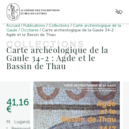
/
/
/
Accueil
Publications
Collections
Carte archéologique de la
/
/
Gaule
Occitanie
Carte archéologique de la Gaule 34-2 :
Agde et le Bassin de Thau
COLLECTIONS
Carte archéologique de la
Gaule 34-2 : Agde et le
Bassin de Thau
41,16
€
M. Lugand,
I. Bermond