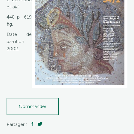
et
alii
.
448 p., 619
fig.
Date de
parution :
2002.
Commander
Partager :