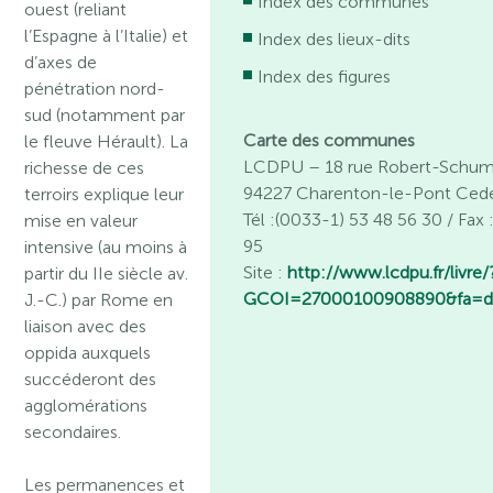
Index des communes
ouest (reliant
l’Espagne à l’Italie) et
Index des lieux-dits
d’axes de
Index des figures
pénétration nord-
sud (notamment par
Carte des communes
le fleuve Hérault). La
LCDPU – 18 rue Robert-Schu
richesse de ces
94227 Charenton-le-Pont Ced
terroirs explique leur
Tél :(0033-1) 53 48 56 30 / Fax
mise en valeur
95
intensive (au moins à
Site :
http://www.lcdpu.fr/livre/
partir du IIe siècle av.
GCOI=27000100908890&fa=de
J.-C.) par Rome en
liaison avec des
oppida auxquels
succéderont des
agglomérations
secondaires.
Les permanences et