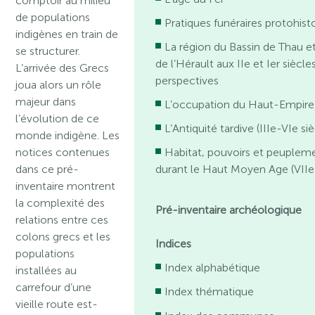
comptoir au milieu
de populations
Pratiques funéraires protohist
indigènes en train de
La région du Bassin de Thau et
se structurer.
de l’Hérault aux IIe et Ier siècles
L’arrivée des Grecs
perspectives
joua alors un rôle
majeur dans
L’occupation du Haut-Empire
l’évolution de ce
L’Antiquité tardive (IIIe-VIe si
monde indigène. Les
notices contenues
Habitat, pouvoirs et peuplem
dans ce pré-
durant le Haut Moyen Age (VIIe
inventaire montrent
la complexité des
Pré-inventaire archéologique
relations entre ces
colons grecs et les
Indices
populations
Index alphabétique
installées au
carrefour d’une
Index thématique
vieille route est-