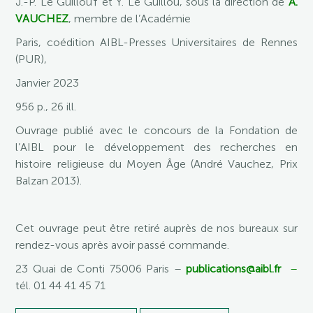
J.-P. Le Guillou† et Y. Le Guillou, sous la direction de
A.
VAUCHEZ
, membre de l’Académie
Paris, coédition AIBL-Presses Universitaires de Rennes
(PUR),
Janvier 2023
956 p., 26 ill.
Ouvrage publié avec le concours de la Fondation de
l’AIBL pour le développement des recherches en
histoire religieuse du Moyen Âge (André Vauchez, Prix
Balzan 2013).
Cet ouvrage peut être retiré auprès de nos bureaux sur
rendez-vous après avoir passé commande.
23 Quai de Conti 75006 Paris –
publications@aibl.fr
–
tél. 01 44 41 45 71