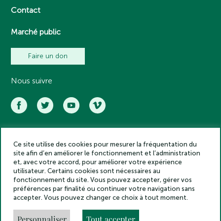
Contact
Marché public
Faire un don
Nous suivre
Ce site utilise des cookies pour mesurer la fréquentation du
Académie des inscriptions et belles lettres – Tous droits réservés
site afin d’en améliorer le fonctionnement et l’administration
2025
et, avec votre accord, pour améliorer votre expérience
Politique de confidentialité
utilisateur. Certains cookies sont nécessaires au
Mentions légales
fonctionnement du site. Vous pouvez accepter, gérer vos
préférences par finalité ou continuer votre navigation sans
Crédits
accepter. Vous pouvez changer ce choix à tout moment.
Gestion des cookies
Made by
Personnaliser
Tout accepter