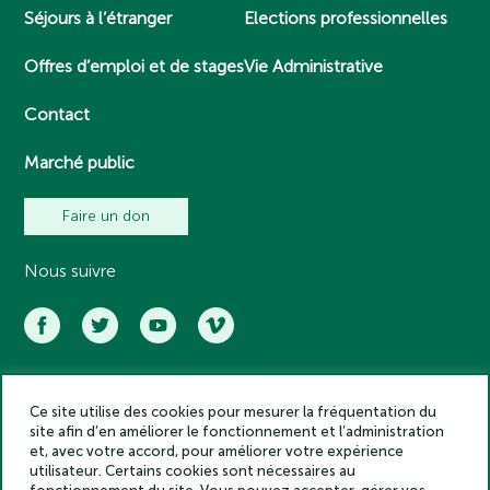
Séjours à l’étranger
Elections professionnelles
Offres d’emploi et de stages
Vie Administrative
Contact
Marché public
Faire un don
Nous suivre
Ce site utilise des cookies pour mesurer la fréquentation du
Académie des inscriptions et belles lettres – Tous droits réservés
site afin d’en améliorer le fonctionnement et l’administration
2025
et, avec votre accord, pour améliorer votre expérience
Politique de confidentialité
utilisateur. Certains cookies sont nécessaires au
Mentions légales