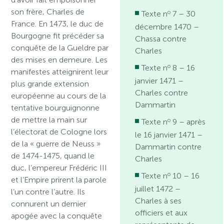
son frère, Charles de
o
Texte n
7 – 30
France. En 1473, le duc de
décembre 1470 –
Bourgogne fit précéder sa
Chassa contre
conquête de la Gueldre par
Charles
des mises en demeure. Les
o
Texte n
8 – 16
manifestes atteignirent leur
janvier 1471 –
plus grande extension
Charles contre
européenne au cours de la
Dammartin
tentative bourguignonne
de mettre la main sur
o
Texte n
9 – après
l’électorat de Cologne lors
le 16 janvier 1471 –
de la « guerre de Neuss »
Dammartin contre
de 1474-1475, quand le
Charles
duc, l’empereur Frédéric III
o
Texte n
10 – 16
et l’Empire prirent la parole
juillet 1472 –
l’un contre l’autre. Ils
Charles à ses
connurent un dernier
officiers et aux
apogée avec la conquête