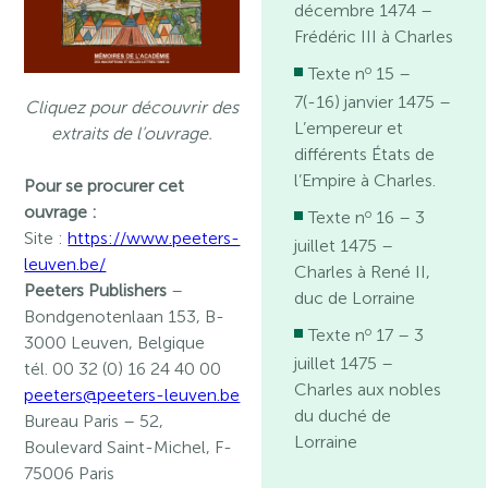
décembre 1474 –
Frédéric III à Charles
o
Texte n
15 –
7(-16) janvier 1475 –
Cliquez pour découvrir des
L’empereur et
extraits de l’ouvrage.
différents États de
l’Empire à Charles.
Pour se procurer cet
ouvrage :
o
Texte n
16 – 3
Site :
https://www.peeters-
juillet 1475 –
leuven.be/
Charles à René II,
Peeters Publishers
–
duc de Lorraine
Bondgenotenlaan 153, B-
o
Texte n
17 – 3
3000 Leuven, Belgique
juillet 1475 –
tél. 00 32 (0) 16 24 40 00
Charles aux nobles
peeters@peeters-leuven.be
du duché de
Bureau Paris
– 52,
Lorraine
Boulevard Saint-Michel, F-
75006 Paris