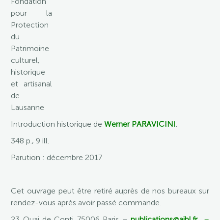
Fondation
pour la
Protection
du
Patrimoine
culturel,
historique
et artisanal
de
Lausanne
Introduction historique de
Werner PARAVICIN
I
.
348 p., 9 ill.
Parution : décembre 2017
Cet ouvrage peut être retiré auprès de nos bureaux sur
rendez-vous après avoir passé commande.
23 Quai de Conti 75006 Paris –
publications@aibl.fr
–