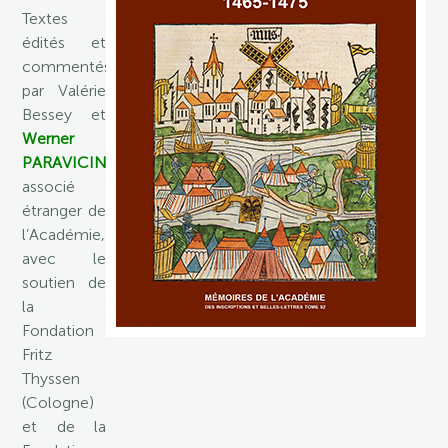
Textes
édités et
commentés
par Valérie
Bessey et
Werner
PARAVICINI
,
associé
étranger de
l’Académie,
avec le
soutien de
la
Fondation
Fritz
Thyssen
(Cologne)
et de la