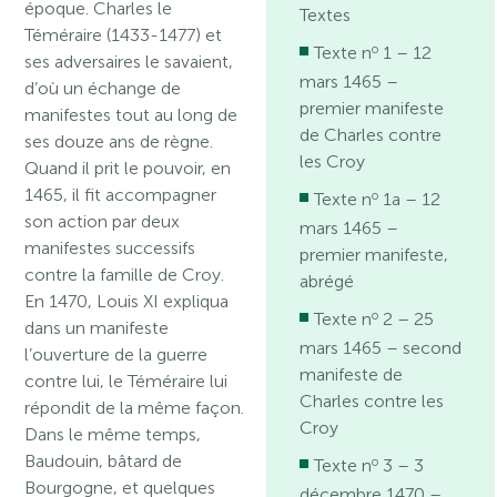
époque. Charles le
Textes
Téméraire (1433-1477) et
o
Texte n
1 – 12
ses adversaires le savaient,
mars 1465 –
d’où un échange de
premier manifeste
manifestes tout au long de
de Charles contre
ses douze ans de règne.
les Croy
Quand il prit le pouvoir, en
1465, il fit accompagner
o
Texte n
1a – 12
son action par deux
mars 1465 –
manifestes successifs
premier manifeste,
contre la famille de Croy.
abrégé
En 1470, Louis XI expliqua
o
Texte n
2 – 25
dans un manifeste
mars 1465 – second
l’ouverture de la guerre
manifeste de
contre lui, le Téméraire lui
Charles contre les
répondit de la même façon.
Croy
Dans le même temps,
Baudouin, bâtard de
o
Texte n
3 – 3
Bourgogne, et quelques
décembre 1470 –