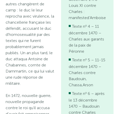
autres changèrent de
Louis XI contre
camp : le duc le leur
Charles :
reprocha avec virulence, la
manifested’Amboise
chancellerie française les
o
Texte n
4 – 11
défendit, accusant le duc
décembre 1470 –
d’homosexualité par des
Charles aux garants
textes qui ne furent
de la paix de
probablement jamais
Péronne
publiés. Un an plus tard, le
duc attaqua Antoine de
o
Texte n
5 – 11-15
Chabannes, comte de
décembre 1470 –
Dammartin, ce qui lui valut
Charles contre
une rude réponse de
Baudouin,
militaire.
Chassa,Arson
o
Texte n
6 – après
En 1472, nouvelle guerre,
le 13 décembre
nouvelle propagande
1470 – Baudouin
contre le roi qu’il accusa
contre Charles
d’avoir fait empoisonner