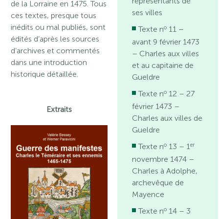
représentants de
de la Lorraine en 1475. Tous
ses villes
ces textes, presque tous
inédits ou mal publiés, sont
o
Texte n
11 –
édités d’après les sources
avant 9 février 1473
d’archives et commentés
– Charles aux villes
dans une introduction
et au capitaine de
historique détaillée.
Gueldre
o
Texte n
12 – 27
février 1473 –
Extraits
Charles aux villes de
Gueldre
o
er
Texte n
13 – 1
novembre 1474 –
Charles à Adolphe,
archevêque de
Mayence
o
Texte n
14 – 3