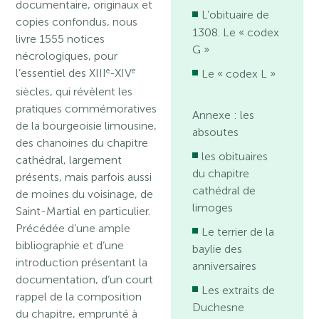
documentaire, originaux et
L’obituaire de
copies confondus, nous
1308. Le « codex
livre 1555 notices
G »
nécrologiques, pour
e
e
l’essentiel des XIII
-XIV
Le « codex L »
siècles, qui révèlent les
pratiques commémoratives
Annexe : les
de la bourgeoisie limousine,
absoutes
des chanoines du chapitre
les obituaires
cathédral, largement
du chapitre
présents, mais parfois aussi
cathédral de
de moines du voisinage, de
limoges
Saint-Martial en particulier.
Précédée d’une ample
Le terrier de la
bibliographie et d’une
baylie des
introduction présentant la
anniversaires
documentation, d’un court
Les extraits de
rappel de la composition
Duchesne
du chapitre, emprunté à