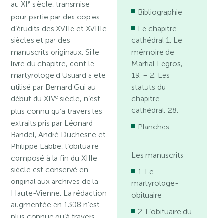
e
au XI
siècle, transmise
Bibliographie
pour partie par des copies
d’érudits des XVIIe et XVIIIe
Le chapitre
siècles et par des
cathédral 1. Le
manuscrits originaux. Si le
mémoire de
livre du chapitre, dont le
Martial Legros,
martyrologe d’Usuard a été
19. – 2. Les
utilisé par Bernard Gui au
statuts du
e
début du XIV
siècle, n’est
chapitre
cathédral, 28.
plus connu qu’à travers les
extraits pris par Léonard
Planches
Bandel, André Duchesne et
Philippe Labbe, l’obituaire
Les manuscrits
composé à la fin du XIIIe
siècle est conservé en
1. Le
original aux archives de la
martyrologe-
Haute-Vienne. La rédaction
obituaire
augmentée en 1308 n’est
2. L’obituaire du
plus connue qu’à travers