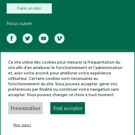
Faire un don
Nous suivre
Ce site utilise des cookies pour mesurer la fréquentation du
Académie des inscriptions et belles lettres – Tous droits réservés
site afin d’en améliorer le fonctionnement et l’administration
2025
et, avec votre accord, pour améliorer votre expérience
Politique de confidentialité
utilisateur. Certains cookies sont nécessaires au
Mentions légales
fonctionnement du site. Vous pouvez accepter, gérer vos
préférences par finalité ou continuer votre navigation sans
Crédits
accepter. Vous pouvez changer ce choix à tout moment.
Gestion des cookies
Made by
Personnaliser
Tout accepter
Non, merci
En