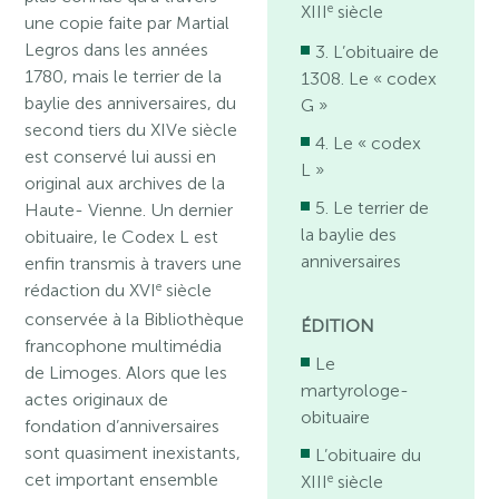
e
XIII
siècle
une copie faite par Martial
Legros dans les années
3. L’obituaire de
1780, mais le terrier de la
1308. Le « codex
baylie des anniversaires, du
G »
second tiers du XIVe siècle
4. Le « codex
est conservé lui aussi en
L »
original aux archives de la
5. Le terrier de
Haute- Vienne. Un dernier
la baylie des
obituaire, le Codex L est
anniversaires
enfin transmis à travers une
e
rédaction du XVI
siècle
conservée à la Bibliothèque
ÉDITION
francophone multimédia
Le
de Limoges. Alors que les
martyrologe-
actes originaux de
obituaire
fondation d’anniversaires
sont quasiment inexistants,
L’obituaire du
cet important ensemble
e
XIII
siècle