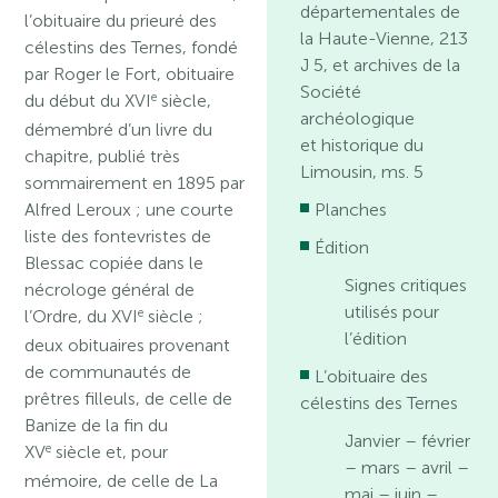
départementales de
l’obituaire du prieuré des
la Haute-Vienne, 213
célestins des Ternes, fondé
J 5, et archives de la
par Roger le Fort, obituaire
Société
e
du début du XVI
siècle,
archéologique
démembré d’un livre du
et historique du
chapitre, publié très
Limousin, ms. 5
sommairement en 1895 par
Alfred Leroux ; une courte
Planches
liste des fontevristes de
Édition
Blessac copiée dans le
Signes critiques
nécrologe général de
utilisés pour
e
l’Ordre, du XVI
siècle ;
l’édition
deux obituaires provenant
de communautés de
L’obituaire des
prêtres filleuls, de celle de
célestins des Ternes
Banize de la fin du
Janvier – février
e
XV
siècle et, pour
– mars – avril –
mémoire, de celle de La
mai – juin –