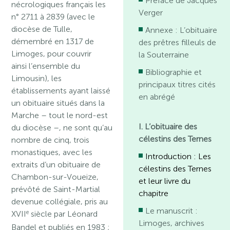
Préface de Jacques
nécrologiques français les
Verger
n° 2711 à 2839 (avec le
diocèse de Tulle,
Annexe : L’obituaire
démembré en 1317 de
des prêtres filleuls de
Limoges, pour couvrir
la Souterraine
ainsi l’ensemble du
Bibliographie et
Limousin), les
principaux titres cités
établissements ayant laissé
en abrégé
un obituaire situés dans la
Marche – tout le nord-est
I. L’obituaire des
du diocèse –, ne sont qu’au
célestins des Ternes
nombre de cinq, trois
monastiques, avec les
Introduction : Les
extraits d’un obituaire de
célestins des Ternes
Chambon-sur-Voueize,
et leur livre du
prévôté de Saint-Martial
chapitre
devenue collégiale, pris au
Le manuscrit :
e
XVII
siècle par Léonard
Limoges, archives
Bandel et publiés en 1983 ;