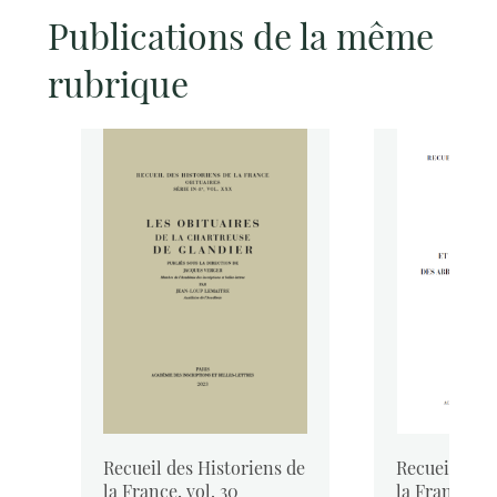
Publications de la même
rubrique
de
Recueil des Historiens de
Recueil des 
..
la France, vol. 30
la France, vo