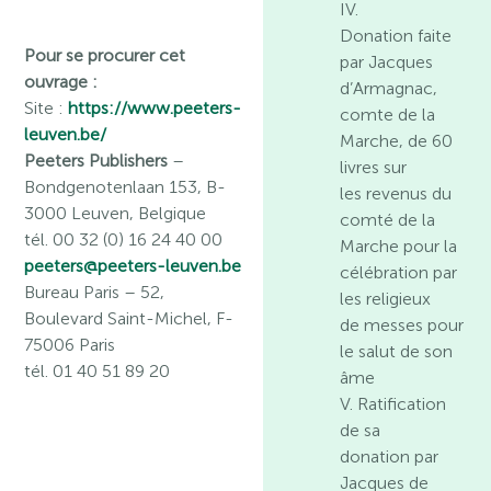
IV.
Donation faite
Pour se procurer cet
par Jacques
ouvrage :
d’Armagnac,
Site :
https://www.peeters-
comte de la
leuven.be/
Marche, de 60
Peeters Publishers
–
livres sur
Bondgenotenlaan 153, B-
les revenus du
3000 Leuven, Belgique
comté de la
tél. 00 32 (0) 16 24 40 00
Marche pour la
peeters@peeters-leuven.be
célébration par
Bureau Paris
– 52,
les religieux
Boulevard Saint-Michel, F-
de messes pour
75006 Paris
le salut de son
tél. 01 40 51 89 20
âme
V. Ratification
de sa
donation par
Jacques de