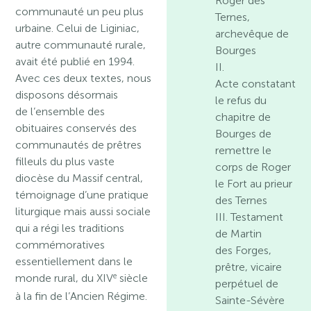
Roger des
communauté un peu plus
Ternes,
urbaine. Celui de Liginiac,
archevêque de
autre communauté rurale,
Bourges
avait été publié en 1994.
II.
Avec ces deux textes, nous
Acte constatant
disposons désormais
le refus du
de l’ensemble des
chapitre de
obituaires conservés des
Bourges de
communautés de prêtres
remettre le
filleuls du plus vaste
corps de Roger
diocèse du Massif central,
le Fort au prieur
témoignage d’une pratique
des Ternes
liturgique mais aussi sociale
III. Testament
qui a régi les traditions
de Martin
commémoratives
des Forges,
essentiellement dans le
prêtre, vicaire
e
monde rural, du XIV
siècle
perpétuel de
à la fin de l’Ancien Régime.
Sainte-Sévère