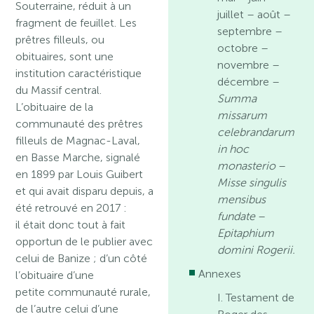
Souterraine, réduit à un
juillet – août –
fragment de feuillet. Les
septembre –
prêtres filleuls, ou
octobre –
obituaires, sont une
novembre –
institution caractéristique
décembre –
du Massif central.
Summa
L’obituaire de la
missarum
communauté des prêtres
celebrandarum
filleuls de Magnac-Laval,
in hoc
en Basse Marche, signalé
monasterio
–
en 1899 par Louis Guibert
Misse singulis
et qui avait disparu depuis, a
mensibus
été retrouvé en 2017 :
fundate
–
il était donc tout à fait
Epitaphium
opportun de le publier avec
domini Rogerii.
celui de Banize ; d’un côté
Annexes
l’obituaire d’une
petite communauté rurale,
I. Testament de
de l’autre celui d’une