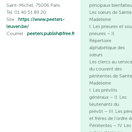
Saint-Michel, 75006 Paris
principaux bienfaiteu
Tél. 01 40 51 89 20
Les sœurs de Sainte
Site :
https://www.peeters-
Madeleine
leuven.be/
I. Les prieures et so
Courriel :
peeters.publish@free.fr
prieures – II.
Répertoire
alphabétique des
sœurs
Les clercs au servic
du couvent des
pénitentes de Saint
Madeleine
I. Les prévôts
généraux – II. Les
lieutenants du
prévôt – III. Les pèr
et frères de l’ordre 
Pénitentes – IV. Les