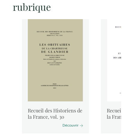
rubrique
de
Recueil des Historiens de
Recueil des 
..
la France, vol. 30
la France, vo
Découvrir