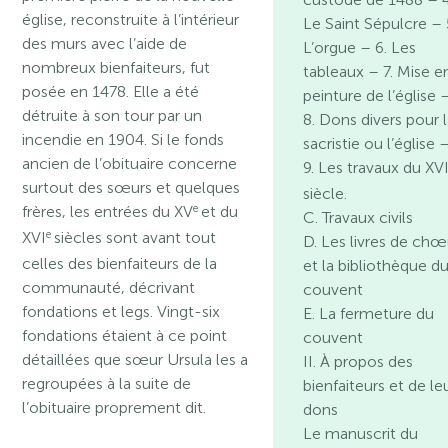
église, reconstruite à l’intérieur
Le Saint Sépulcre – 
des murs avec l’aide de
L’orgue – 6. Les
nombreux bienfaiteurs, fut
tableaux – 7. Mise e
posée en 1478. Elle a été
peinture de l’église 
détruite à son tour par un
8. Dons divers pour 
incendie en 1904. Si le fonds
sacristie ou l’église 
ancien de l’obituaire concerne
9. Les travaux du XVI
surtout des sœurs et quelques
siècle.
e
frères, les entrées du XV
et du
C. Travaux civils
e
XVI
siècles sont avant tout
D. Les livres de chœ
celles des bienfaiteurs de la
et la bibliothèque d
communauté, décrivant
couvent
fondations et legs. Vingt-six
E. La fermeture du
fondations étaient à ce point
couvent
détaillées que sœur Ursula les a
II. À propos des
regroupées à la suite de
bienfaiteurs et de le
l’obituaire proprement dit.
dons
Le manuscrit du