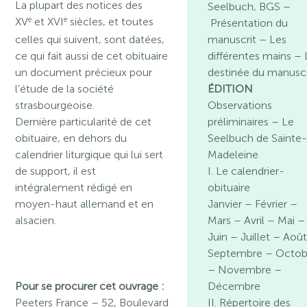
La plupart des notices des
Seelbuch, BGS –
e
e
XV
et XVI
siècles, et toutes
Présentation du
celles qui suivent, sont datées,
manuscrit – Les
ce qui fait aussi de cet obituaire
différentes mains – 
un document précieux pour
destinée du manuscr
l’étude de la société
ÉDITION
strasbourgeoise.
Observations
Dernière particularité de cet
préliminaires – Le
obituaire, en dehors du
Seelbuch de Sainte
calendrier liturgique qui lui sert
Madeleine
de support, il est
I. Le calendrier-
intégralement rédigé en
obituaire
moyen-haut allemand et en
Janvier – Février –
alsacien.
Mars – Avril – Mai –
Juin – Juillet – Aoû
Septembre – Octob
– Novembre –
Pour se procurer cet ouvrage :
Décembre
Peeters France – 52, Boulevard
II. Répertoire des