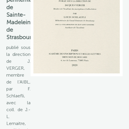
de
Sainte-
Madeleine
de
Strasbourg
publié sous
la direction
de J.
VERGER,
membre
de l’AIBL,
par F.
Schlaefli,
avec la
coll. de J.-
L.
Lemaitre,