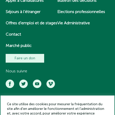
Appel à candidatures
Bulletin des décisions
Séjours à l’étranger
Elections professionnelles
Offres d’emploi et de stages
Vie Administrative
Contact
Marché public
Faire un don
Nous suivre
Ce site utilise des cookies pour mesurer la fréquentation du
Académie des inscriptions et belles lettres – Tous droits réservés
site afin d’en améliorer le fonctionnement et l’administration
2025
et, avec votre accord, pour améliorer votre expérience