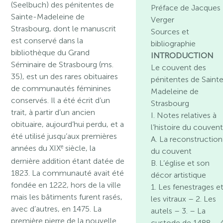
(Seelbuch) des pénitentes de
Préface de Jacques
Sainte-Madeleine de
Verger
Strasbourg, dont le manuscrit
Sources et
est conservé dans la
bibliographie
bibliothèque du Grand
INTRODUCTION
Séminaire de Strasbourg (ms.
Le couvent des
35), est un des rares obituaires
pénitentes de Saint
de communautés féminines
Madeleine de
conservés. Il a été écrit d’un
Strasbourg
trait, à partir d’un ancien
I. Notes relatives à
obituaire, aujourd’hui perdu, et a
l’histoire du couven
été utilisé jusqu’aux premières
A. La reconstruction
e
années du XIX
siècle, la
du couvent
dernière addition étant datée de
B. L’église et son
1823. La communauté avait été
décor artistique
fondée en 1222, hors de la ville
1. Les fenestrages e
mais les bâtiments furent rasés,
les vitraux – 2. Les
avec d’autres, en 1475. La
autels – 3. – La
première pierre de la nouvelle
custode de 1488 – 4