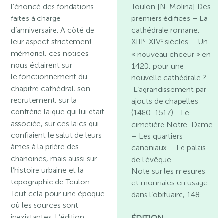
l’énoncé des fondations
Toulon [N. Molina] Des
faites à charge
premiers édifices – La
d’anniversaire. A côté de
cathédrale romane,
e
e
leur aspect strictement
XIII
-XIV
siècles – Un
mémoriel, ces notices
« nouveau choeur » en
nous éclairent sur
1420, pour une
le fonctionnement du
nouvelle cathédrale ? –
chapitre cathédral, son
L’agrandissement par
recrutement, sur la
ajouts de chapelles
confrérie laïque qui lui était
(1480-1517)– Le
associée, sur ces laïcs qui
cimetière Notre-Dame
confiaient le salut de leurs
– Les quartiers
âmes à la prière des
canoniaux – Le palais
chanoines, mais aussi sur
de l’évêque
l’histoire urbaine et la
Note sur les mesures
topographie de Toulon.
et monnaies en usage
Tout cela pour une époque
dans l’obituaire, 148.
où les sources sont
inexistantes. L’édition
ÉDITION