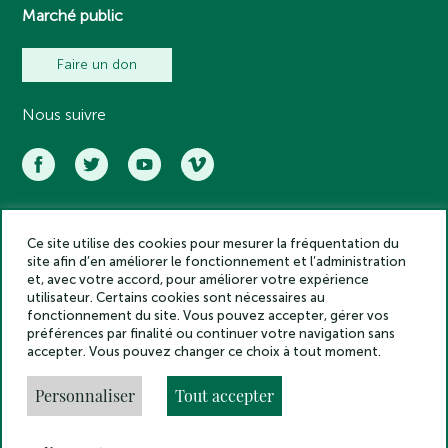
Marché public
Faire un don
Nous suivre
Ce site utilise des cookies pour mesurer la fréquentation du
Académie des inscriptions et belles lettres – Tous droits réservés
site afin d’en améliorer le fonctionnement et l’administration
2025
et, avec votre accord, pour améliorer votre expérience
Politique de confidentialité
utilisateur. Certains cookies sont nécessaires au
Mentions légales
fonctionnement du site. Vous pouvez accepter, gérer vos
préférences par finalité ou continuer votre navigation sans
Crédits
accepter. Vous pouvez changer ce choix à tout moment.
Gestion des cookies
Made by
Personnaliser
Tout accepter