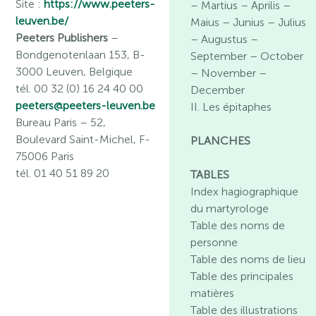
Site :
https://www.peeters-
– Martius – Aprilis –
leuven.be/
Maius – Junius – Julius
Peeters Publishers
–
– Augustus –
Bondgenotenlaan 153, B-
September – October
3000 Leuven, Belgique
– November –
tél. 00 32 (0) 16 24 40 00
December
peeters@peeters-leuven.be
II. Les épitaphes
Bureau Paris
– 52,
Boulevard Saint-Michel, F-
PLANCHES
75006 Paris
tél. 01 40 51 89 20
TABLES
Index hagiographique
du martyrologe
Table des noms de
personne
Table des noms de lieu
Table des principales
matières
Table des illustrations