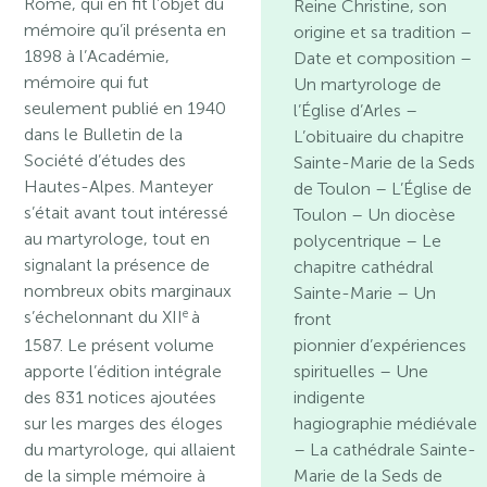
Rome, qui en fit l’objet du
Reine Christine, son
mémoire qu’il présenta en
origine et sa tradition –
1898 à l’Académie,
Date et composition –
mémoire qui fut
Un martyrologe de
seulement publié en 1940
l’Église d’Arles –
dans le Bulletin de la
L’obituaire du chapitre
Société d’études des
Sainte-Marie de la Seds
Hautes-Alpes. Manteyer
de Toulon – L’Église de
s’était avant tout intéressé
Toulon – Un diocèse
au martyrologe, tout en
polycentrique – Le
signalant la présence de
chapitre cathédral
nombreux obits marginaux
Sainte-Marie – Un
e
s’échelonnant du XII
à
front
1587. Le présent volume
pionnier d’expériences
apporte l’édition intégrale
spirituelles – Une
des 831 notices ajoutées
indigente
sur les marges des éloges
hagiographie médiévale
du martyrologe, qui allaient
– La cathédrale Sainte-
de la simple mémoire à
Marie de la Seds de