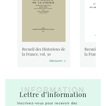
de
Recueil des Historiens de
Recueil des 
..
la France, vol. 30
la France, vo
Découvrir
INFORMATION
Lettre d’information
Inscrivez-vous pour recevoir des