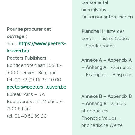
consonantal
hieroglyphs –
Einkonsonantenzeichen
Pour se procurer cet
Planche II
: liste des
ouvrage :
codes – List of Codes
Site :
https://www.peeters-
– Sondercodes
leuven.be/
Peeters Publishers
–
Annexe A – Appendix A
Bondgenotenlaan 153, B-
– Anhang A
: Exemples
3000 Leuven, Belgique
– Examples – Beispiele
tél. 00 32 (0) 16 24 40 00
peeters@peeters-leuven.be
Bureau Paris
– 52,
Annexe B – Appendix B
Boulevard Saint-Michel, F-
– Anhang B
: Valeurs
75006 Paris
phonétiques –
tél. 01 40 51 89 20
Phonetic Values –
phonetische Werte