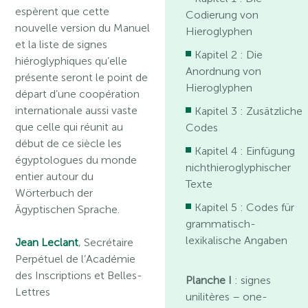
espèrent que cette
Codierung von
nouvelle version du Manuel
Hieroglyphen
et la liste de signes
Kapitel 2 : Die
hiéroglyphiques qu’elle
Anordnung von
présente seront le point de
Hieroglyphen
départ d’une coopération
internationale aussi vaste
Kapitel 3 : Zusätzliche
que celle qui réunit au
Codes
début de ce siècle les
Kapitel 4 : Einfügung
égyptologues du monde
nichthieroglyphischer
entier autour du
Texte
Wörterbuch der
Kapitel 5 : Codes für
Ägyptischen Sprache.
grammatisch-
lexikalische Angaben
Jean Leclant
, Secrétaire
Perpétuel de l’Académie
des Inscriptions et Belles-
Planche I
: signes
Lettres
unilitères – one-