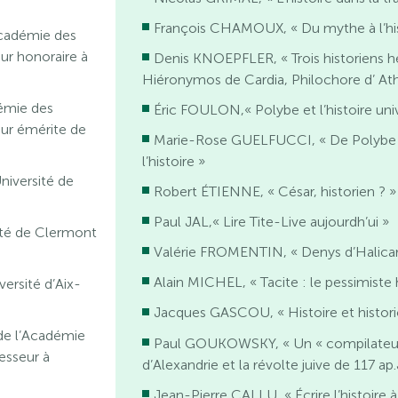
François CHAMOUX, « Du mythe à l’his
Académie des
eur honoraire à
Denis KNOEPFLER, « Trois historiens he
Hiéronymos de Cardia, Philochore d’ At
émie des
Éric FOULON,« Polybe et l’histoire univ
eur émérite de
Marie-Rose GUELFUCCI, « De Polybe à
l’histoire »
niversité de
Robert ÉTIENNE, « César, historien ? »
Paul JAL,« Lire Tite-Live aujourdh’ui »
ité de Clermont
Valérie FROMENTIN, « Denys d’Halicar
Alain MICHEL, « Tacite : le pessimiste 
ersité d’Aix-
Jacques GASCOU, « Histoire et histori
de l’Académie
Paul GOUKOWSKY, « Un « compilateur
fesseur à
d’Alexandrie et la révolte juive de 117 ap.
Jean-Pierre CALLU, « Écrire l’histoire à 