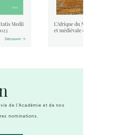
tatis Medii
L’Afrique du Nord antique
2023
et médiévale et la mer. ...
Découvrir
Découvrir
on
 vie de l’Académie et de nos
res nominations.