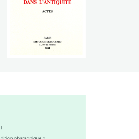
NT
adition pharaonique ».