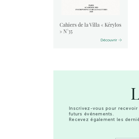
vants :
Cahiers de la Villa « Kérylos
 2024
» N°35
Découvrir
Découvrir
L
Inscrivez-vous pour recevoir 
futurs événements.
Recevez également les derniè