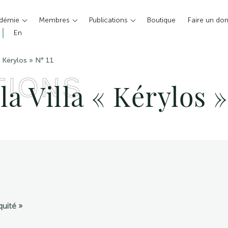
adémie
Membres
Publications
Boutique
Faire un do
En
« Kérylos » N° 11
TIONS
a Villa « Kérylos »
quité »