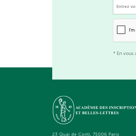
* En vous 
23 Quai de Conti, 75006 Paris