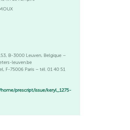
HAMOUX
53, B-3000 Leuven, Belgique –
eters-leuven.be
l, F-75006 Paris – tél. 01 40 51
/home/prescript/issue/keryl_1275-