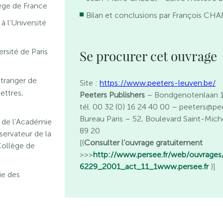
lège de France
Bilan et conclusions par François C
 l’Université
rsité de Paris
Se procurer cet ouvrage
tranger de
Site :
https://www.peeters-leuven.be/
ettres,
Peeters Publishers
– Bondgenotenlaan 1
tél. 00 32 (0) 16 24 40 00 – peeters@pe
Bureau Paris
– 52, Boulevard Saint-Miche
l de l’Académie
89 20
servateur de la
[(
Consulter l’ouvrage gratuitement
Collège de
>>>
http://www.persee.fr/web/ouvrages
6229_2001_act_11_1
www.persee.fr
)]
ie des