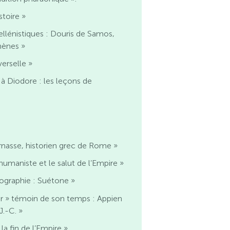
toire »
llénistiques : Douris de Samos,
hènes »
erselle »
 Diodore : les leçons de
nasse, historien grec de Rome »
humaniste et le salut de l’Empire »
ographie : Suétone »
 » témoin de son temps : Appien
J.-C. »
la fin de l’Empire »