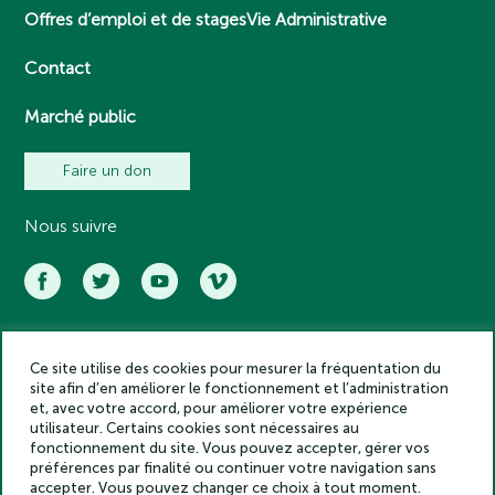
Offres d’emploi et de stages
Vie Administrative
Contact
Marché public
Faire un don
Nous suivre
Ce site utilise des cookies pour mesurer la fréquentation du
Académie des inscriptions et belles lettres – Tous droits réservés
site afin d’en améliorer le fonctionnement et l’administration
2025
et, avec votre accord, pour améliorer votre expérience
Politique de confidentialité
utilisateur. Certains cookies sont nécessaires au
Mentions légales
fonctionnement du site. Vous pouvez accepter, gérer vos
préférences par finalité ou continuer votre navigation sans
Crédits
accepter. Vous pouvez changer ce choix à tout moment.
Gestion des cookies