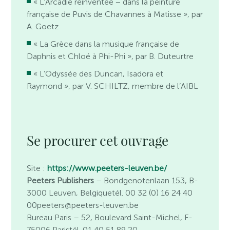
« L’Arcadie réinventée − dans la peinture
française de Puvis de Chavannes à Matisse », par
A. Goetz
« La Grèce dans la musique française de
Daphnis et Chloé à Phi-Phi », par B. Duteurtre
« L’Odyssée des Duncan, Isadora et
Raymond », par V. SCHILTZ, membre de l’AIBL
Se procurer cet ouvrage
Site :
https://www.peeters-leuven.be/
Peeters Publishers
– Bondgenotenlaan 153, B-
3000 Leuven, Belgiquetél. 00 32 (0) 16 24 40
00peeters@peeters-leuven.be
Bureau Paris
– 52, Boulevard Saint-Michel, F-
75006 Paristél. 01 40 51 89 20