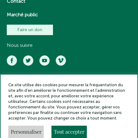
Contact
Marché public
Faire un don
Nous suivre
Ce site utilise des cookies pour mesurer la fréquentation du
Académie des inscriptions et belles lettres – Tous droits réservés
site afin d’en améliorer le fonctionnement et l’administration
2025
et, avec votre accord, pour améliorer votre expérience
Politique de confidentialité
utilisateur. Certains cookies sont nécessaires au
Mentions légales
fonctionnement du site. Vous pouvez accepter, gérer vos
préférences par finalité ou continuer votre navigation sans
Crédits
accepter. Vous pouvez changer ce choix à tout moment.
Gestion des cookies
Made by
Personnaliser
Tout accepter