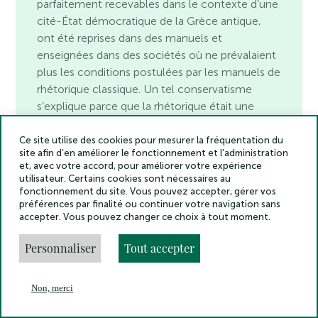
parfaitement recevables dans le contexte d’une
cité-État démocratique de la Grèce antique,
ont été reprises dans des manuels et
enseignées dans des sociétés où ne prévalaient
plus les conditions postulées par les manuels de
rhétorique classique. Un tel conservatisme
s’explique parce que la rhétorique était une
discipline à la fois très efficace et très
complexe. Son enseignement embrassait dans
Ce site utilise des cookies pour mesurer la fréquentation du
site afin d’en améliorer le fonctionnement et l’administration
un système cohérent une grande variété de
et, avec votre accord, pour améliorer votre expérience
sujets – par exemple la présentation de soi, les
utilisateur. Certains cookies sont nécessaires au
stratégies du discours argumentatif, les
fonctionnement du site. Vous pouvez accepter, gérer vos
préférences par finalité ou continuer votre navigation sans
structures de phrase, la manière de produire des
accepter. Vous pouvez changer ce choix à tout moment.
émotions, le bon usage de la voix et de la
gestuelle. On ne doit pas s’étonner s’il a
Personnaliser
Tout accepter
longtemps semblé plus sage, dans de telles
conditions, de ne pas modifier un système
Non, merci
d’enseignement aussi efficace que complexe.
En
(…) PETER MACK
Menu