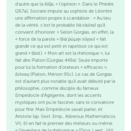
d’autre que la δόξα, « l’opinion ». Dans le Phèdre
(267a), Socrate impute au sophiste de Léontini
une affirmation propre à scandaliser : « Au lieu
de la vérité, c’est le probable (τὰ εἰκότα) qu’il
convient d’honorer. » Selon Gorgias, en effet, la
« force de la parole » (διὰ ῥώμην λόγου) « fait
grandir ce qui est petit et rapetisse ce qui est
grand » (ibid.). « Mon art est la rhétorique », lui
fait dire Platon (Gorgias 449a). Seule importe
pour lui la formation d’orateurs « efficaces »,
δείνους (Platon, Ménon 95c). Le cas de Gorgias
est d’autant plus notable qu’il avait débuté par la
philosophie, comme disciple du fameux
Empédocle d’Agrigente, dont les accents
mystiques ont pu le fasciner, sans le convaincre
pour finir. Mais Empédocle savait parler, et
Aristote (ap. Sext. Emp., Adversus Mathematicos
VII, 6) en fait le premier des rhéteurs ou même
« l’inventeur de la rhétorique » (Diog. Laert., VIII,