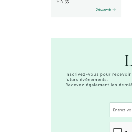
 2024
» N°35
Découvrir
Découvrir
L
Inscrivez-vous pour recevoir 
futurs événements.
Recevez également les derniè