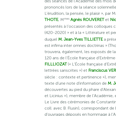
des séances de l’Académie des mois d
prononcés lors de la séance solennell
L’érudition, la pensée, le plaisir », par 
mes
THOTE
, M
Agnès ROUVERET
et
Ni
présentés à l’occasion des colloques 
(420-2020) » et à la « Littérature et p
duquel
M. Jean-Yves TILLIETTE
a prés
est infima inter omnes doctrinas » (Th
trouvera, également, les exposés de la
120 ans de l’École française d’Extrêm
FILLLIOZAT
(« L’École française d’Extr
lettrées sanscrites ») et
Franciscus VE
siècle : contexte et pertinence »), mem
texte d’une note d’information de
M. 
découvertes au pied du phare d’Alexand
et Licinius »), membre de l’Académie,
Le Livre des cérémonies de Constantin 
coll. avec B. Flusin), correspondant de 
d’ouvrages déposés en hommage à l’Aca