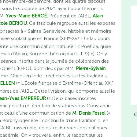
e novembre-décembre, dont les quatre discours
e sous la Coupole de 2021 ayant pour thème : «
MM.
Yves-Marie BERCÉ
, Président de l’AIBL,
Alain
cole BÉRIOU
. Ce fascicule regroupe aussi les exposés
consacrés à « Sainte Geneviève, histoire et mémoire
e
e
ensée scolastique en France (XIII
-XV
s.) » (au cours
enté une communication intitulée : « Poetica, quae
omas d’Aquin, Somme théologique I, 1, 9) »). On y
 séance inscrite dans la journée de célébration des
e-Orient (EFEO), dont deux par MM.
Pierre-Sylvain
ême-Orient en Inde : recherches sur les traditions
e
RELLEN
(« L’École française d’Extrême-Orient au XXI
bres de l’AIBL. Cette livraison, qui comporte aussi le
Jean-Yves EMPEREUR
(« Deux bases inscrites
rie pour la ré-érection de statues sous Constantin
 et celui d’une communication de
M. Denis Fessel
(«
C
Porphyrogénète : continuité d’une tradition », en
l’AIBL, rassemble, en outre, 6 recensions critiques
démie. On y trouvera, enfin, le rapport sur les