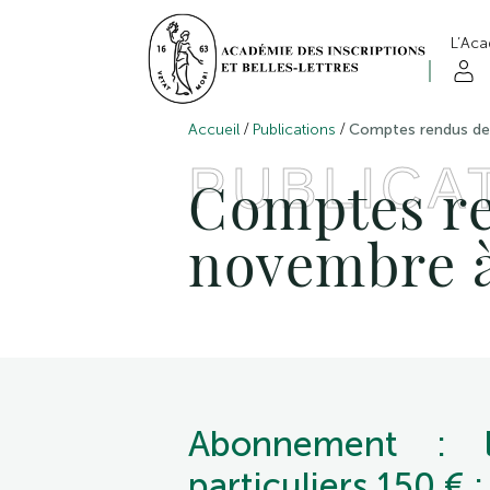
L’Ac
/
/
Accueil
Publications
Comptes rendus de
PUBLICA
Comptes re
novembre 
Abonnement : l
particuliers 150 € ;