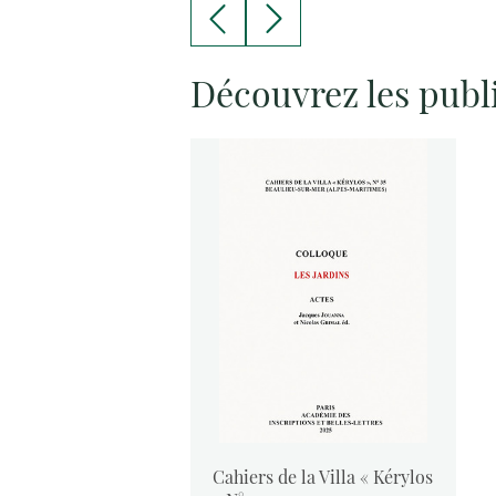
Découvrez les publ
vants :
Cahiers de la Villa « Kérylos