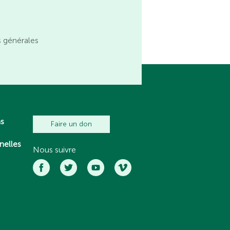
s générales
ns
Faire un don
nelles
Nous suivre