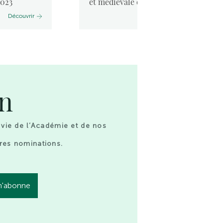
2023
et médiévale et la mer. ...
Découvrir
Découvrir
on
 vie de l’Académie et de nos
res nominations.