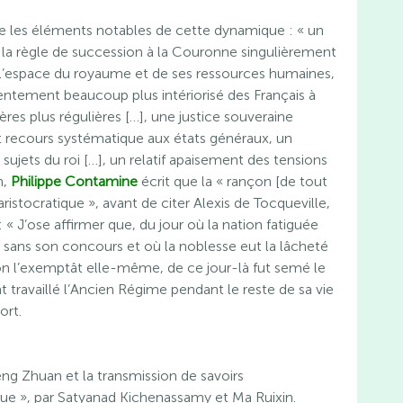
re les éléments notables de cette dynamique : « un
 la règle de succession à la Couronne singulièrement
e l’espace du royaume et de ses ressources humaines,
sentement beaucoup plus intériorisé des Français à
ères plus régulières […], une justice souveraine
out recours systématique aux états généraux, un
s sujets du roi […], un relatif apaisement des tensions
n,
Philippe Contamine
écrit que la « rançon [de tout
 aristocratique », avant de citer Alexis de Tocqueville,
: « J’ose affirmer que, du jour où la nation fatiguée
al sans son concours et où la noblesse eut la lâcheté
u’on l’exemptât elle-même, de ce jour-là fut semé le
 travaillé l’Ancien Régime pendant le reste de sa vie
ort.
ng Zhuan et la transmission de savoirs
 », par Satyanad Kichenassamy et Ma Ruixin.