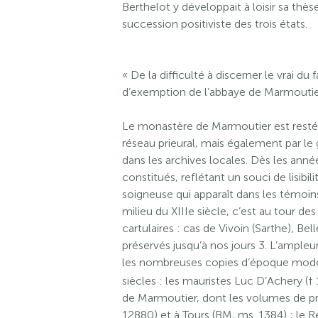
Berthelot y développait à loisir sa thès
succession positiviste des trois états.
« De la difficulté à discerner le vrai du
d’exemption de l’abbaye de Marmoutie
Le monastère de Marmoutier est resté
réseau prieural, mais également par l
dans les archives locales. Dès les ann
constitués, reflétant un souci de lisib
soigneuse qui apparaît dans les témoin
milieu du XIIIe siècle, c’est au tour d
cartulaires : cas de Vivoin (Sarthe), B
préservés jusqu’à nos jours 3. L’ampleur
les nombreuses copies d’époque modern
siècles : les mauristes Luc D’Achery (†
de Marmoutier, dont les volumes de pr
12880) et à Tours (BM, ms. 1384) ; le R