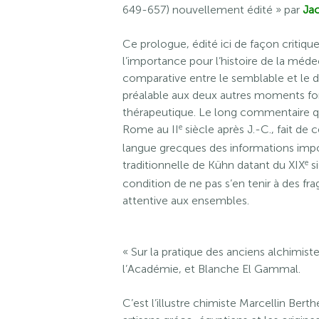
649-657) nouvellement édité » par
Ja
Ce prologue, édité ici de façon critiq
l’importance pour l’histoire de la méde
comparative entre le semblable et le di
préalable aux deux autres moments fon
thérapeutique. Le long commentaire q
e
Rome au II
siècle après J.-C., fait de 
langue grecques des informations impor
e
traditionnelle de Kühn datant du XIX
si
condition de ne pas s’en tenir à des f
attentive aux ensembles.
« Sur la pratique des anciens alchimist
l’Académie, et Blanche El Gammal.
C’est l’illustre chimiste Marcellin Berth