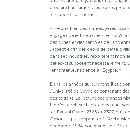
artisans gréco-égyptiens et les origines
produire l’or, l’argent, les pierres préc
le rapporte lui-même :
« Depuis bien des années, je réunissais 
voyage que je fis en Orient en 1869, à l
des ruines et des temples de l’ancienn
l’aspect enfin des débris de cette civili
dans ses industries, reportèrent mon e
celles-ci supposent nécessairement. L
remonter leur science à l’Égypte. »
Dans les années qui suivirent, il eut c
l’Université de Leyde et contenant des
des extraits. La lecture des grandes h
Hoefer le mit sur la piste des manuscri
les Parisini Graeci 2325 et 2327, qu’il e
Omont. Il put emprunter à l’Ambrosien
décembre 1884, son grand livre,
Les Or