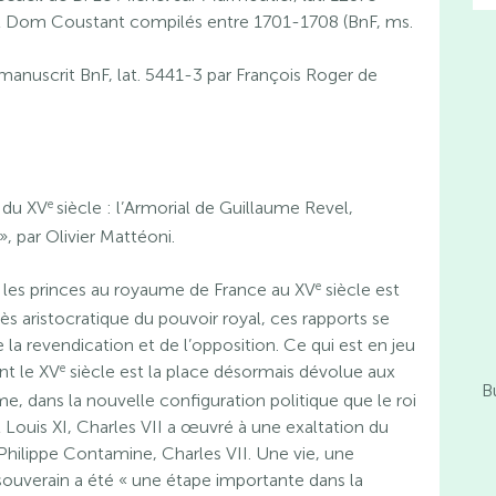
t et Dom Coustant compilés entre 1701-1708 (BnF, ms.
e manuscrit BnF, lat. 5441-3 par François Roger de
e
u du XV
siècle : l’Armorial de Guillaume Revel,
», par Olivier Mattéoni.
e
et les princes au royaume de France au XV
siècle est
rès aristocratique du pouvoir royal, ces rapports se
la revendication et de l’opposition. Ce qui est en jeu
e
nt le XV
siècle est la place désormais dévolue aux
B
e, dans la nouvelle configuration politique que le roi
 Louis XI, Charles VII a œuvré à une exaltation du
e Philippe Contamine, Charles VII. Une vie, une
e souverain a été « une étape importante dans la