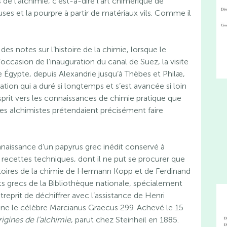
 de l’alchimie, c’est-à-dire l’art chimérique de
ieuses et la pourpre à partir de matériaux vils. Comme il
des notes sur l’histoire de la chimie, lorsque le
’occasion de l’inauguration du canal de Suez, la visite
e Égypte, depuis Alexandrie jusqu’à Thèbes et Philæ,
sation qui a duré si longtemps et s’est avancée si loin
sprit vers les connaissances de chimie pratique que
es alchimistes prétendaient précisément faire
onnaissance d’un papyrus grec inédit conservé à
 recettes techniques, dont il ne put se procurer que
istoires de la chimie de Hermann Kopp et de Ferdinand
ts grecs de la Bibliothèque nationale, spécialement
ntreprit de déchiffrer avec l’assistance de Henri
ne le célèbre Marcianus Graecus 299. Achevé le 15
igines de l’alchimie
, parut chez Steinheil en 1885.