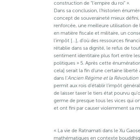
construction de “l’empire du roi” ».
Dans sa conclusion, l’historien énumè
concept de souveraineté mieux défini,
renforcée, une meilleure utilisation d
en matière fiscale et militaire, un con
l’impôt […], d’où des ressources financi
rétablie dans sa dignité, le refus de t
sentiment identitaire plus fort entre le
politiques » 5. Après cette énumératio
cela] serait la fin d’une certaine liberté
dans l’
Ancien Régime et la Révolution
permit aux rois d’établir l’impôt génér
de laisser taxer le tiers état pourvu q
germe de presque tous les vices qui ont
et ont fini par causer violemment sa m
« La vie de Ratnamati dans le Xu Gaose
mathématiques en contexte bouddhique