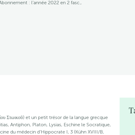
 Abonnement : l’année 2022 en 2 fasc.,
T
ου Στωικοῦ) et un petit trésor de la langue grecque
itias, Antiphon, Platon, Lysias, Eschine le Socratique,
cine du médecin d’Hippocrate I, 3 (Kühn XVIII/B,