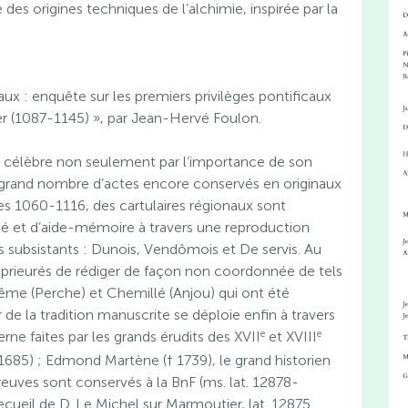
e des origines techniques de l’alchimie, inspirée par la
 faux : enquête sur les premiers privilèges pontificaux
r (1087-1145) », par Jean-Hervé Foulon.
 célèbre non seulement par l’importance de son
e grand nombre d’actes encore conservés en originaux
ées 1060-1116, des cartulaires régionaux sont
ilité et d’aide-mémoire à travers une reproduction
s subsistants : Dunois, Vendômois et De servis. Au
es prieurés de rédiger de façon non coordonnée de tels
ellême (Perche) et Chemillé (Anjou) qui ont été
 de la tradition manuscrite se déploie enfin à travers
e
e
e faites par les grands érudits des XVII
et XVIII
 1685) ; Edmond Martène († 1739), le grand historien
euves sont conservés à la BnF (ms. lat. 12878-
ecueil de D. Le Michel sur Marmoutier, lat. 12875