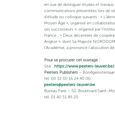
en vue de distinguer études et travaux r
communications présentées lors de séa
d’étude ou colloque suivants : « L’alim
Moyen Âge », organisé en collaborati
ses successeurs », organisé par l’Inst
France ; « Deux décennies de coopér
Angkor », dont Sa Majesté NORODOM 
l’Académie, a prononcé l’allocution de
Pour se procurer cet ouvrage :
Site :
https://www.peeters-leuven.be/
Peeters Publishers
– Bondgenotenlaan 
tél. 00 32 (0) 16 24 40 00
peeters@peeters-leuven.be
Bureau Paris
– 52, Boulevard Saint-Mic
tél. 01 40 51 89 20