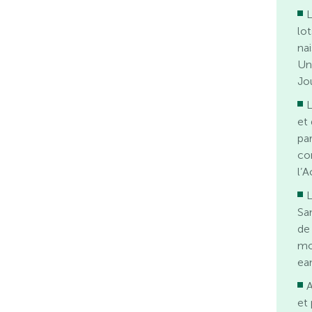
L
lot
na
Un
Jo
L
et
pa
co
l’
L
Sa
de
mo
ea
A
et