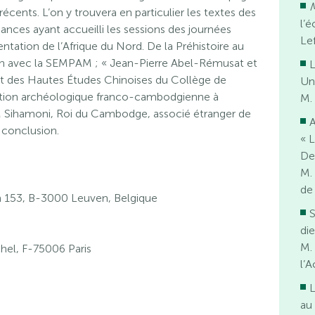
écents. L’on y trouvera en particulier les textes des
l’
nces ayant accueilli les sessions des journées
Le
entation de l’Afrique du Nord. De la Préhistoire au
on avec la SEMPAM ; « Jean-Pierre Abel-Rémusat et
L
itut des Hautes Études Chinoises du Collège de
Un
ation archéologique franco-cambodgienne à
M.
Sihamoni, Roi du Cambodge, associé étranger de
A
 conclusion.
« 
De
M.
de
153, B-3000 Leuven, Belgique
S
di
M.
hel, F-75006 Paris
l’
L
au 