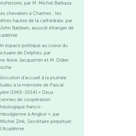
otohistoire, par M. Michel Barbaza
es chevaliers à Chartres : les
nêtres hautes de la cathédrale, par
 John Baldwin, associé étranger de
Académie
n espace politique au coeur du
nctuaire de Delphes, par
e Anne Jacquemin et M. Didier
roche
llocution d’accueil à la journée
études à la mémoire de Pascal
yère (1965-2014) « Deux
cennies de coopération
chéologique franco-
mbodgienne à Angkor », par
 Michel Zink, Secrétaire perpétuel
 l’Académie