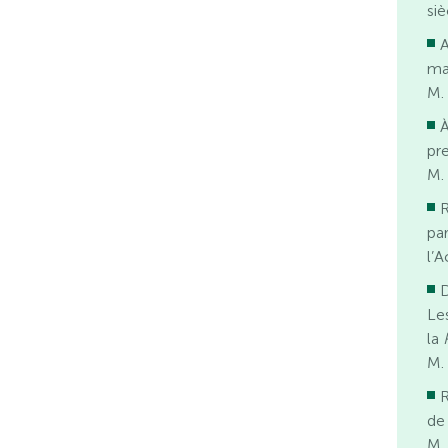
si
A
ma
M. 
À
pr
M.
R
pa
l’
D
Le
la
M.
R
de
M.