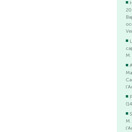
20
Ba
oc
Ve
L
ca
M.
A
Ma
Ca
l’
P
(1
S
M.
l’