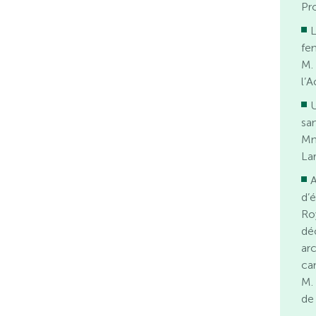
Pr
L
fe
M.
l’
U
sa
Mm
La
A
d’
Ro
dé
ar
ca
M.
de