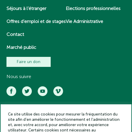
Séjours à l’étranger
Elections professionnelles
Offres d’emploi et de stages
Vie Administrative
Contact
Marché public
Faire un don
Nous suivre
Ce site utilise des cookies pour mesurer la fréquentation du
Académie des inscriptions et belles lettres – Tous droits réservés
site afin d’en améliorer le fonctionnement et l’administration
2025
et, avec votre accord, pour améliorer votre expérience
Politique de confidentialité
utilisateur. Certains cookies sont nécessaires au