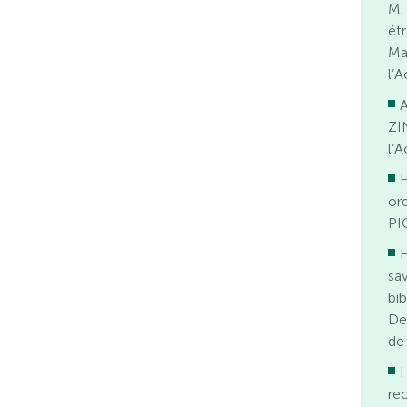
M.
ét
Ma
l’
A
ZI
l’
H
ord
PI
H
sa
bib
De
de
H
re