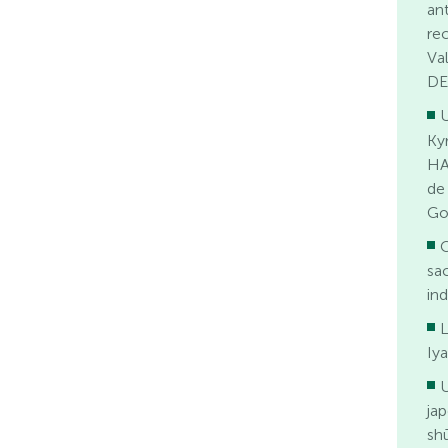
an
re
Va
DE
U
Ky
HA
de
Go
O
sac
in
L
Iy
jap
sh