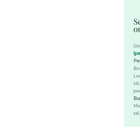
S
o
Sit
(p
Pe
Bo
Le
té
pe
Bu
Mi
té