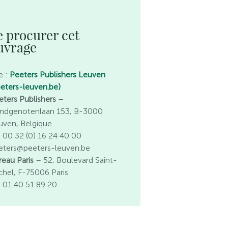
e procurer cet
uvrage
e :
Peeters Publishers Leuven
eeters-leuven.be)
eters Publishers
–
ndgenotenlaan 153, B-3000
uven, Belgique
l. 00 32 (0) 16 24 40 00
eters@peeters-leuven.be
reau Paris
– 52, Boulevard Saint-
chel, F-75006 Paris
l. 01 40 51 89 20