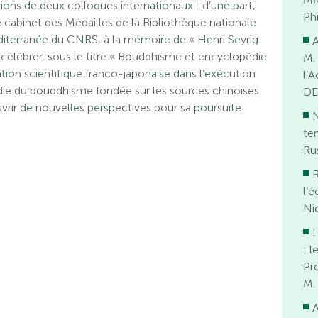
sions de deux colloques internationaux : d’une part,
Ph
e cabinet des Médailles de la Bibliothèque nationale
diterranée du CNRS, à la mémoire de « Henri Seyrig
A
u célébrer, sous le titre « Bouddhisme et encyclopédie
M.
tion scientifique franco-japonaise dans l’exécution
l’
édie du bouddhisme fondée sur les sources chinoises
DE
uvrir de nouvelles perspectives pour sa poursuite.
N
te
Ru
R
l’é
Ni
: l
Pr
M.
A