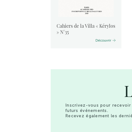
vants :
Cahiers de la Villa « Kérylos
 2024
» N°35
Découvrir
Découvrir
L
Inscrivez-vous pour recevoir 
futurs événements.
Recevez également les derniè