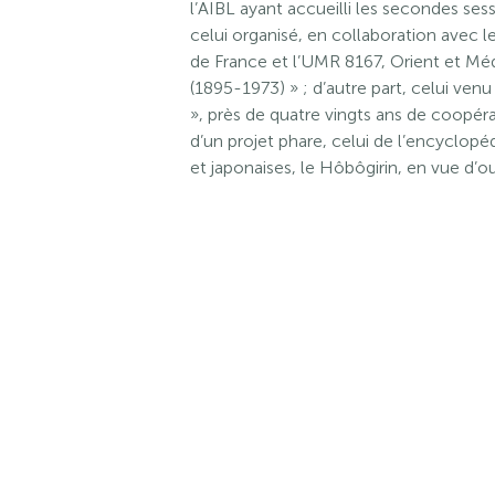
l’AIBL ayant accueilli les secondes ses
celui organisé, en collaboration avec l
de France et l’UMR 8167, Orient et Mé
(1895-1973) » ; d’autre part, celui ven
», près de quatre vingts ans de coopéra
d’un projet phare, celui de l’encyclop
et japonaises, le Hôbôgirin, en vue d’o