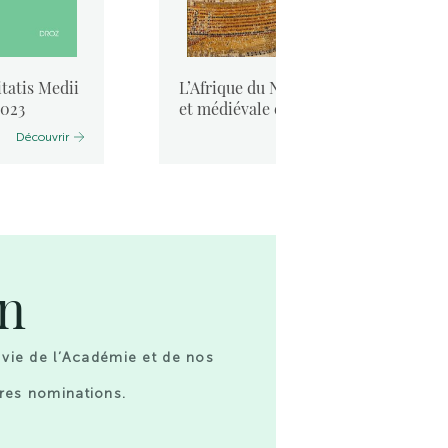
tatis Medii
L’Afrique du Nord antique
2023
et médiévale et la mer. ...
Découvrir
Découvrir
on
 vie de l’Académie et de nos
res nominations.