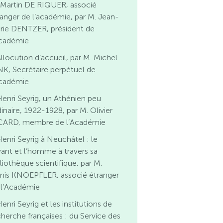
 Martin DE RIQUER, associé
ranger de l’académie, par M. Jean-
rie DENTZER, président de
Académie
llocution d’accueil, par M. Michel
NK, Secrétaire perpétuel de
Académie
enri Seyrig, un Athénien peu
inaire, 1922-1928, par M. Olivier
CARD, membre de l’Académie
enri Seyrig à Neuchâtel : le
vant et l’homme à travers sa
liothèque scientifique, par M.
nis KNOEPFLER, associé étranger
 l’Académie
enri Seyrig et les institutions de
cherche françaises : du Service des