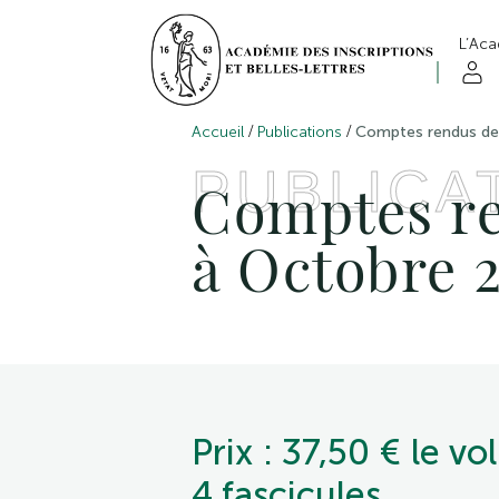
L’Ac
/
/
Accueil
Publications
Comptes rendus de 
PUBLICA
Comptes re
à Octobre 
Prix : 37,50 € le 
4 fascicules