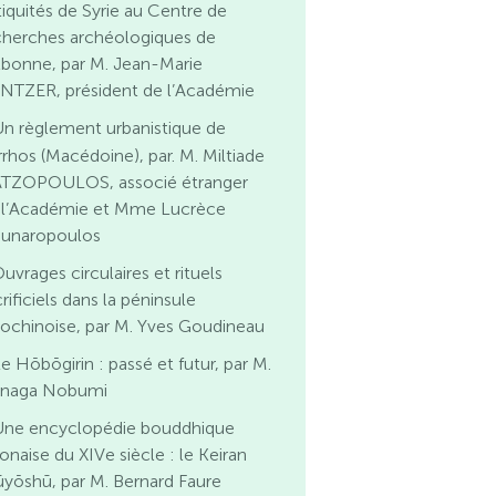
tiquités de Syrie au Centre de
cherches archéologiques de
lbonne, par M. Jean-Marie
NTZER, président de l’Académie
n règlement urbanistique de
rrhos (Macédoine), par. M. Miltiade
TZOPOULOS, associé étranger
 l’Académie et Mme Lucrèce
unaropoulos
uvrages circulaires et rituels
rificiels dans la péninsule
dochinoise, par M. Yves Goudineau
e Hōbōgirin : passé et futur, par M.
anaga Nobumi
Une encyclopédie bouddhique
onaise du XIVe siècle : le Keiran
ūyōshū, par M. Bernard Faure