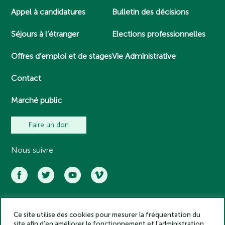
Appel à candidatures
Bulletin des décisions
Séjours à l’étranger
Elections professionnelles
Offres d’emploi et de stages
Vie Administrative
Contact
Marché public
Faire un don
Nous suivre
Ce site utilise des cookies pour mesurer la fréquentation du
Académie des inscriptions et belles lettres – Tous droits réservés
site afin d’en améliorer le fonctionnement et l’administration