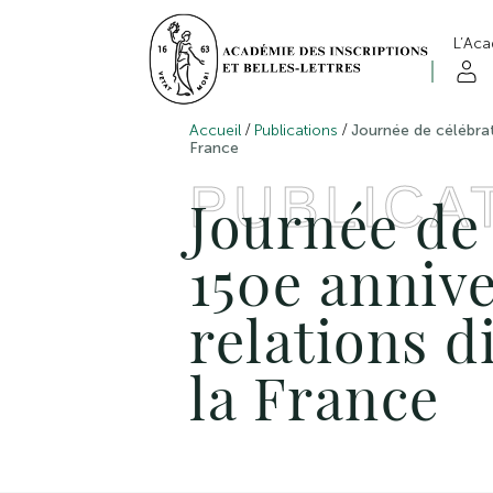
L’Ac
/
/
Accueil
Publications
Journée de célébrat
France
PUBLICA
Journée de 
150e annive
relations d
la France