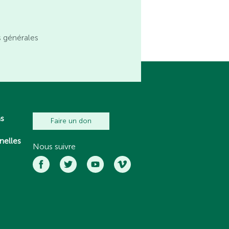
s générales
ns
Faire un don
nelles
Nous suivre