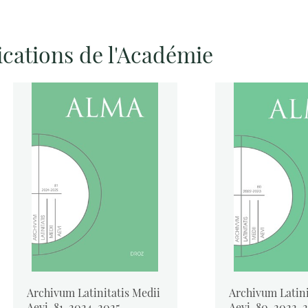
ications de l'Académie
Archivum Latinitatis Medii
Archivum Latini
Aevi, 81, 2024-2025
Aevi, 80, 2022-