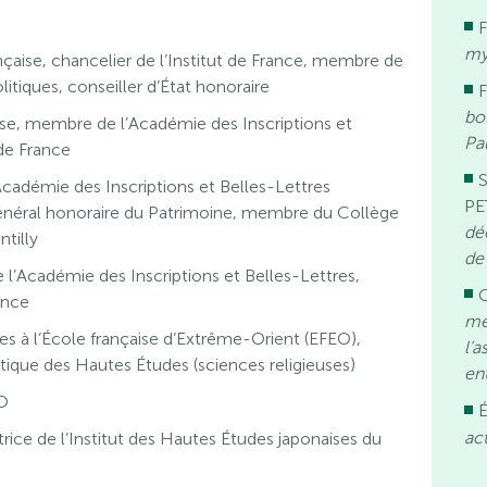
my
nçaise, chancelier de l’Institut de France, membre de
itiques, conseiller d’État honoraire
bo
ise, membre de l’Académie des Inscriptions et
Pa
de France
cadémie des Inscriptions et Belles-Lettres
PE
général honoraire du Patrimoine, membre du Collège
dé
tilly
de
 l’Académie des Inscriptions et Belles-Lettres,
ance
mé
es à l’École française d’Extrême-Orient (EFEO),
l’
atique des Hautes Études (sciences religieuses)
ent
CO
É
ac
rice de l’Institut des Hautes Études japonaises du