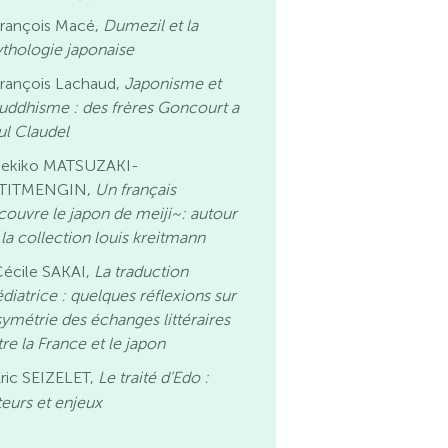
François Macé,
Dumezil et la
thologie japonaise
François Lachaud,
Japonisme et
uddhisme : des frères Goncourt a
ul Claudel
Sekiko MATSUZAKI-
TITMENGIN,
Un français
couvre le japon de meiji~: autour
 la collection louis kreitmann
Cécile SAKAI,
La traduction
diatrice : quelques réflexions sur
asymétrie des échanges littéraires
re la France et le japon
ric SEIZELET,
Le traité d’Edo :
teurs et enjeux