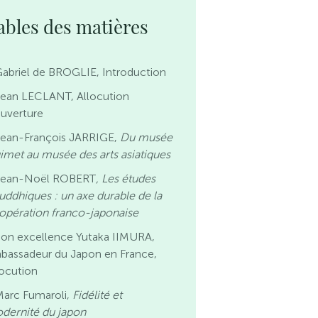
ables des matières
abriel de BROGLIE, Introduction
Jean LECLANT, Allocution
ouverture
Jean-François JARRIGE,
Du musée
imet au musée des arts asiatiques
Jean-Noël ROBERT
, Les études
uddhiques : un axe durable de la
opération franco-japonaise
Son excellence Yutaka IIMURA,
bassadeur du Japon en France,
locution
Marc Fumaroli,
Fidélité et
dernité du japon