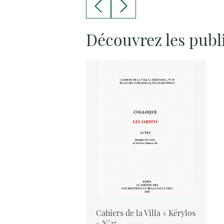
Découvrez les publ
vants :
Cahiers de la Villa « Kérylos
 2024
» N°35