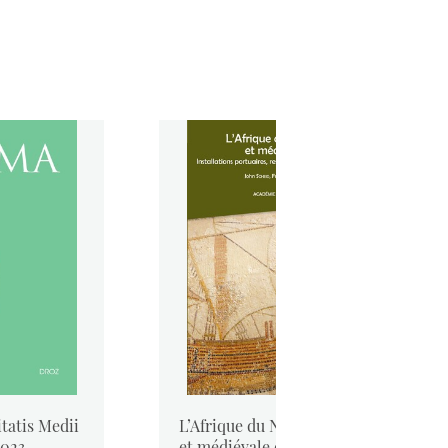
tatis Medii
L’Afrique du Nord antique
2023
et médiévale et la mer. ...