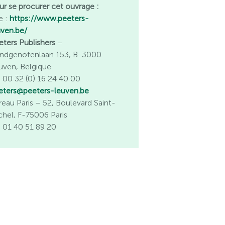
ur se procurer cet ouvrage :
e :
https://www.peeters-
uven.be/
eters Publishers
–
ndgenotenlaan 153, B-3000
uven, Belgique
l. 00 32 (0) 16 24 40 00
eters@peeters-leuven.be
reau Paris
– 52, Boulevard Saint-
chel, F-75006 Paris
l. 01 40 51 89 20