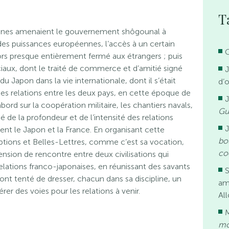
T
aines amenaient le gouvernement shôgounal à
ndes puissances européennes, l’accès à un certain
G
lors presque entièrement fermé aux étrangers ; puis
aux, dont le traité de commerce et d’amitié signé
du Japon dans la vie internationale, dont il s’était
d’
 les relations entre les deux pays, en cette époque de
abord sur la coopération militaire, les chantiers navals,
Gu
é de la profondeur et de l’intensité des relations
rent le Japon et la France. En organisant cette
bo
ptions et Belles-Lettres, comme c’est sa vocation,
co
nsion de rencontre entre deux civilisations qui
elations franco-japonaises, en réunissant des savants
 ont tenté de dresser, chacun dans sa discipline, un
am
rer des voies pour les relations à venir.
Al
mo