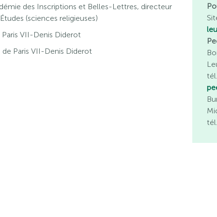
Po
mie des Inscriptions et Belles-Lettres, directeur
Sit
Études (sciences religieuses)
le
é Paris VII-Denis Diderot
Pe
té de Paris VII-Denis Diderot
Bo
Le
té
pe
Bu
Mi
té