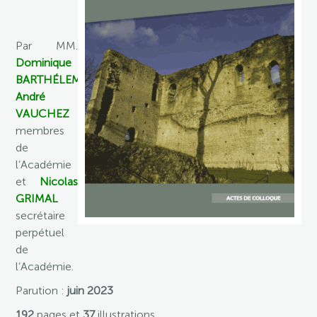
Par MM.
Dominique
BARTHÉLEMY
,
André
VAUCHEZ
membres
de
l’Académie
et
Nicolas
GRIMAL
secrétaire
perpétuel
de
l’Académie.
Parution :
juin 2023
192
pages et
37
illustrations