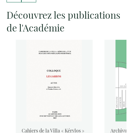
Découvrez les publications
de l'Académie
Cahiers de la Villa « Kérylos »
Archivum L