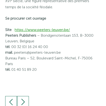
e
XVI
siècle, une figure représentative des premiers
temps de la société féodale.
Se procurer cet ouvrage
Site
:
https://www.peeters-leuven.be/
Peeters Publishers
– Bondgenotenlaan 153, B-3000
Leuven, Belgique
tél
. 00 32 (0) 16 24 40 00
mail.
peeters@peeters-leuven.be
Bureau Paris
– 52, Boulevard Saint-Michel, F-75006
Paris
tél.
01 40 51 89 20