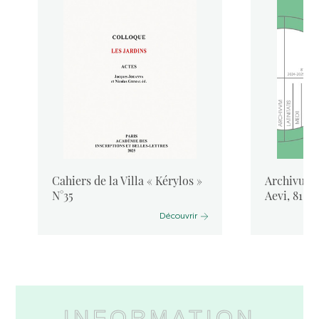
Cahiers de la Villa « Kérylos »
Archivum L
N°35
Aevi, 81, 
Découvrir
INFORMATION