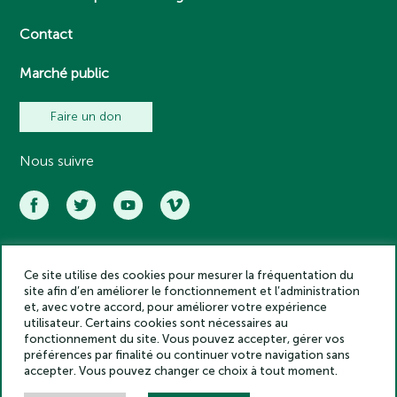
Contact
Marché public
Faire un don
Nous suivre
Ce site utilise des cookies pour mesurer la fréquentation du
Académie des inscriptions et belles lettres – Tous droits réservés
site afin d’en améliorer le fonctionnement et l’administration
2025
et, avec votre accord, pour améliorer votre expérience
Politique de confidentialité
utilisateur. Certains cookies sont nécessaires au
Mentions légales
fonctionnement du site. Vous pouvez accepter, gérer vos
préférences par finalité ou continuer votre navigation sans
Crédits
accepter. Vous pouvez changer ce choix à tout moment.
Gestion des cookies