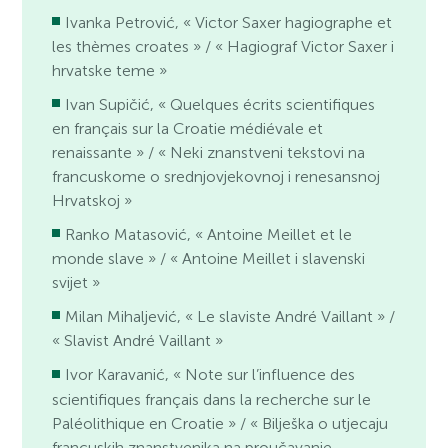
Ivanka Petrović, « Victor Saxer hagiographe et
les thèmes croates » / « Hagiograf Victor Saxer i
hrvatske teme »
Ivan Supičić, « Quelques écrits scientifiques
en français sur la Croatie médiévale et
renaissante » / « Neki znanstveni tekstovi na
francuskome o srednjovjekovnoj i renesansnoj
Hrvatskoj »
Ranko Matasović, « Antoine Meillet et le
monde slave » / « Antoine Meillet i slavenski
svijet »
Milan Mihaljević, « Le slaviste André Vaillant » /
« Slavist André Vaillant »
Ivor Karavanić, « Note sur l’influence des
scientifiques français dans la recherche sur le
Paléolithique en Croatie » / « Bilješka o utjecaju
francuskih znanstvenika na proučavanje