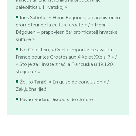
paleolitika u Hrvatskoj »
Ines Sabotič, « Henri Bégouën, un préhistorien
promoteur de la culture croate » / « Henri
Bégouën – prapovjesničar promicatelj hrvatske
kulture »
Ivo Goldstein, « Quelle importance avait la
France pour les Croates aux XIXe et XXe s. ? » /
« Što je za Hrvate značila Francuska u 19. i 20.
stoljeću ? »
Željko Tanjić, « En guise de conclusion » /
Zaključna riječ
Pavao Rudan, Discours de clôture.