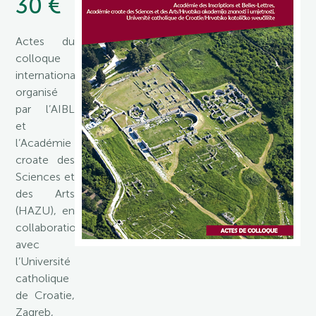
30 €
Actes du
colloque
international
organisé
par l’AIBL
et
l’Académie
croate des
Sciences et
des Arts
(HAZU), en
collaboration
avec
l’Université
catholique
de Croatie,
Zagreb,