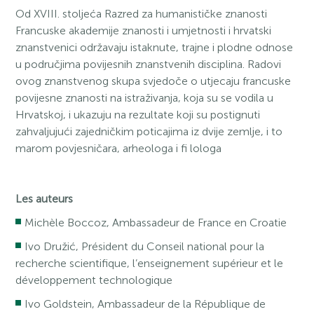
Od XVIII. stoljeća Razred za humanističke znanosti
Francuske akademije znanosti i umjetnosti i hrvatski
znanstvenici održavaju istaknute, trajne i plodne odnose
u područjima povijesnih znanstvenih disciplina. Radovi
ovog znanstvenog skupa svjedoče o utjecaju francuske
povijesne znanosti na istraživanja, koja su se vodila u
Hrvatskoj, i ukazuju na rezultate koji su postignuti
zahvaljujući zajedničkim poticajima iz dvije zemlje, i to
marom povjesničara, arheologa i fi lologa
Les auteurs
Michèle Boccoz, Ambassadeur de France en Croatie
Ivo Družić, Président du Conseil national pour la
recherche scientifique, l’enseignement supérieur et le
développement technologique
Ivo Goldstein, Ambassadeur de la République de