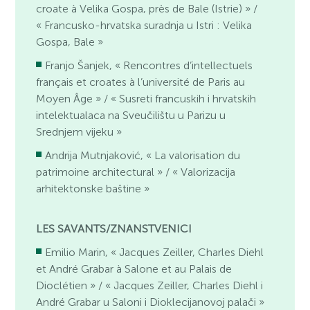
croate à Velika Gospa, près de Bale (Istrie) » /
« Francusko-hrvatska suradnja u Istri : Velika
Gospa, Bale »
Franjo Šanjek, « Rencontres d’intellectuels
français et croates à l’université de Paris au
Moyen Âge » / « Susreti francuskih i hrvatskih
intelektualaca na Sveučilištu u Parizu u
Srednjem vijeku »
Andrija Mutnjaković, « La valorisation du
patrimoine architectural » / « Valorizacija
arhitektonske baštine »
LES SAVANTS/ZNANSTVENICI
Emilio Marin, « Jacques Zeiller, Charles Diehl
et André Grabar à Salone et au Palais de
Dioclétien » / « Jacques Zeiller, Charles Diehl i
André Grabar u Saloni i Dioklecijanovoj palači »