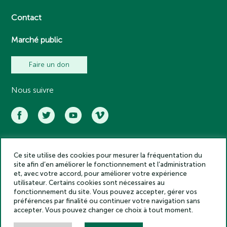
Contact
Marché public
Faire un don
Nous suivre
Ce site utilise des cookies pour mesurer la fréquentation du
Académie des inscriptions et belles lettres – Tous droits réservés
site afin d’en améliorer le fonctionnement et l’administration
2025
et, avec votre accord, pour améliorer votre expérience
Politique de confidentialité
utilisateur. Certains cookies sont nécessaires au
Mentions légales
fonctionnement du site. Vous pouvez accepter, gérer vos
préférences par finalité ou continuer votre navigation sans
Crédits
accepter. Vous pouvez changer ce choix à tout moment.
Gestion des cookies