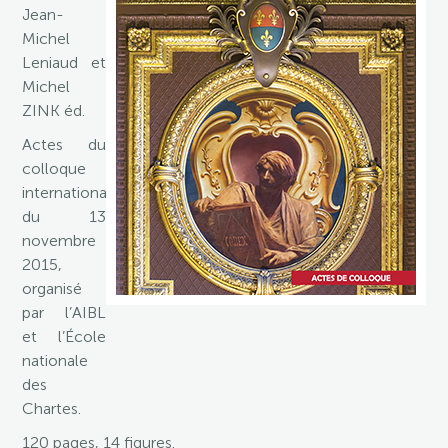
Jean-
Michel
Leniaud et
Michel
ZINK éd.
Actes du
colloque
international
du 13
novembre
2015,
organisé
par l’AIBL
et l’École
nationale
des
Chartes.
120 pages, 14 figures.