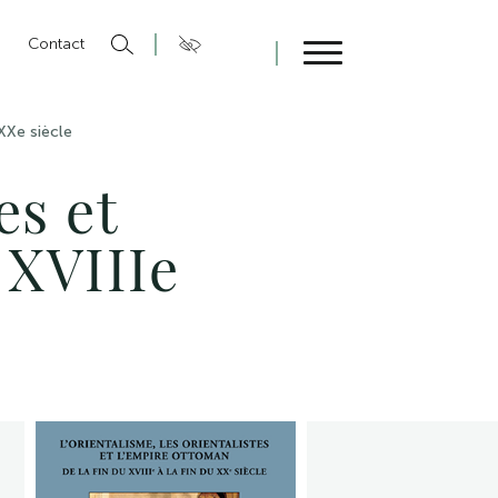
n
Contact
Fermer
 XXe siècle
es et
 XVIIIe