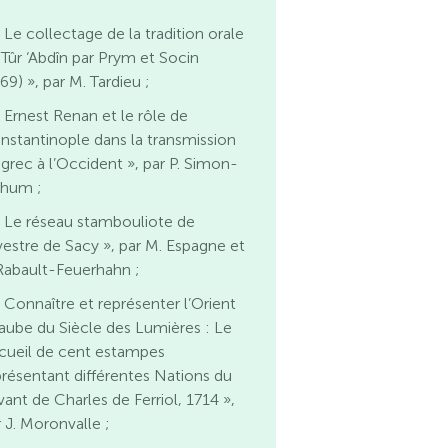
 Le collectage de la tradition orale
 Tûr ‘Abdîn par Prym et Socin
69) », par M. Tardieu ;
 Ernest Renan et le rôle de
nstantinople dans la transmission
 grec à l’Occident », par P. Simon-
hum ;
 Le réseau stambouliote de
lvestre de Sacy », par M. Espagne et
 Rabault-Feuerhahn ;
 Connaître et représenter l’Orient
l’aube du Siècle des Lumières : Le
cueil de cent estampes
présentant différentes Nations du
vant de Charles de Ferriol, 1714 »,
r J. Moronvalle ;