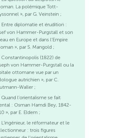
toman. La polémique Tott-
yssonnel », par G. Veinstein ;
 Entre diplomatie et érudition :
sef von Hammer-Purgstall et son
seau en Europe et dans l’Empire
toman », par S. Mangold ;
 Constantinopolis (1822) de
seph von Hammer-Purgstall ou la
pitale ottomane vue par un
lologue autrichien », par C.
autmann-Waller ;
 Quand l’orientalisme se fait
iental : Osman Hamdi Bey, 1842-
10 », par E. Eldem ;
 L’ingénieur, le réformateur et le
lectionneur : trois figures
yptiennes de l’orientalisme