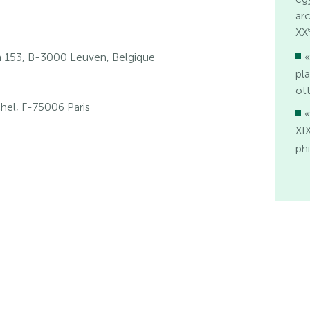
ar
XX
«
153, B-3000 Leuven, Belgique
pla
ot
hel, F-75006 Paris
«
XI
phi