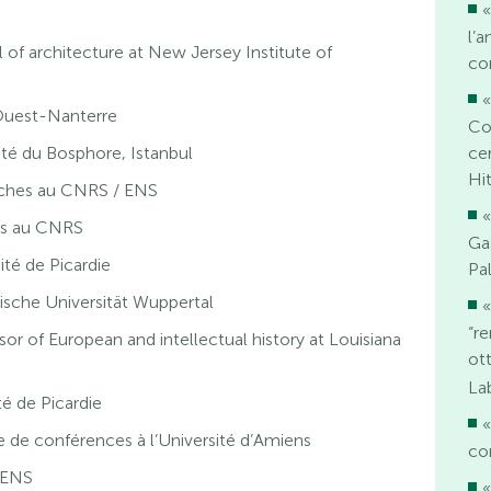
«
l’a
 of architecture at New Jersey Institute of
co
«
 Ouest-Nanterre
Co
ité du Bosphore, Istanbul
cer
Hit
rches au CNRS / ENS
«
hes au CNRS
Ga
ité de Picardie
Pa
ische Universität Wuppertal
«
“r
r of European and intellectual history at Louisiana
ot
La
té de Picardie
«
e de conférences à l’Université d’Amiens
co
 ENS
«