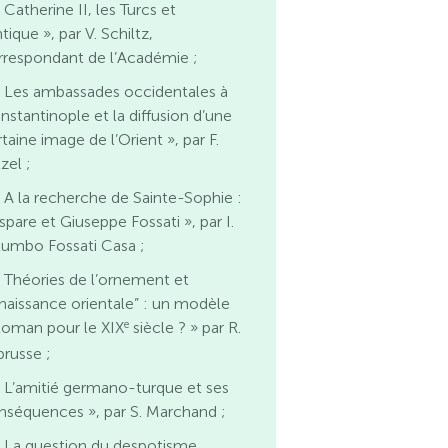
 Catherine II, les Turcs et
ntique », par V. Schiltz,
rrespondant de l’Académie ;
 Les ambassades occidentales à
nstantinople et la diffusion d’une
taine image de l’Orient », par F.
zel ;
 A la recherche de Sainte-Sophie :
spare et Giuseppe Fossati », par I.
lumbo Fossati Casa ;
 Théories de l’ornement et
enaissance orientale” : un modèle
e
toman pour le XIX
siècle ? » par R.
brusse ;
 L’amitié germano-turque et ses
nséquences », par S. Marchand ;
 La question du despotisme