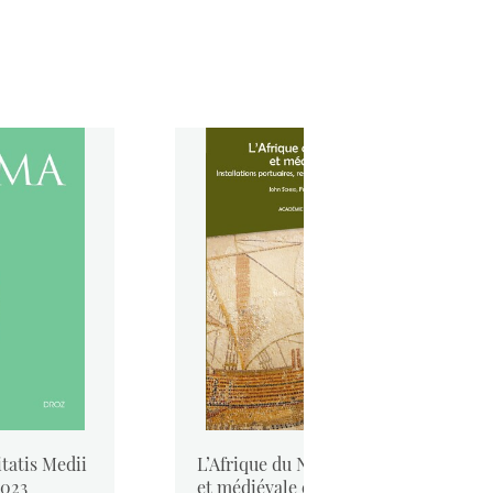
tatis Medii
L’Afrique du Nord antique
2023
et médiévale et la mer. ...