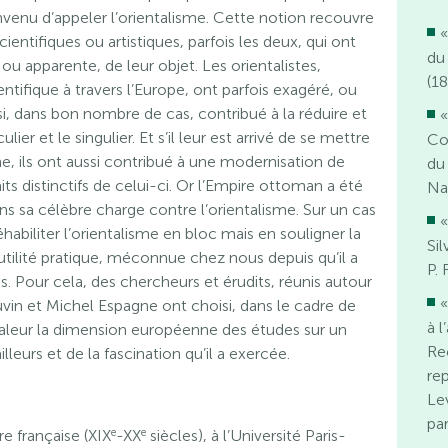
venu d’appeler l’orientalisme. Cette notion recouvre
«
scientifiques ou artistiques, parfois les deux, qui ont
du
u apparente, de leur objet. Les orientalistes,
(18
ifique à travers l’Europe, ont parfois exagéré, ou
ssi, dans bon nombre de cas, contribué à la réduire et
«
lier et le singulier. Et s’il leur est arrivé de se mettre
Co
e, ils ont aussi contribué à une modernisation de
du
s distinctifs de celui-ci. Or l’Empire ottoman a été
Na
s sa célèbre charge contre l’orientalisme. Sur un cas
«
abiliter l’orientalisme en bloc mais en souligner la
Si
l’utilité pratique, méconnue chez nous depuis qu’il a
P.
s. Pour cela, des chercheurs et érudits, réunis autour
«
vin et Michel Espagne ont choisi, dans le cadre de
à 
valeur la dimension européenne des études sur un
Re
illeurs et de la fascination qu’il a exercée.
re
Le
pa
e
e
re française (XIX
-XX
siècles), à l’Université Paris-