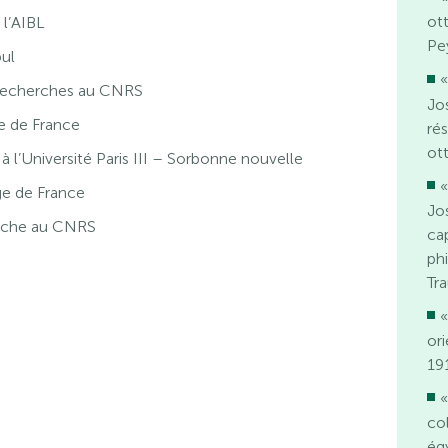
ot
 l’AIBL
Pe
bul
«
recherches au CNRS
Jo
e de France
ré
ot
 l’Université Paris III – Sorbonne nouvelle
«
ge de France
Jo
erche au CNRS
ca
phi
Tr
«
or
19
«
col
ég