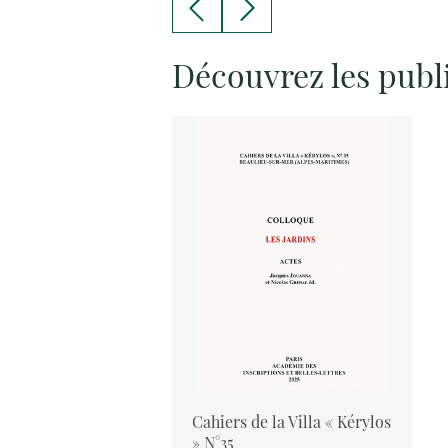
Découvrez les publ
vants :
Cahiers de la Villa « Kérylos
 2024
» N°35