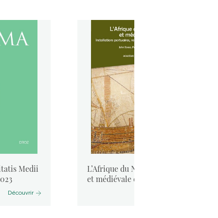
tatis Medii
L’Afrique du Nord antique
2023
et médiévale et la mer. ...
Découvrir
Découvrir