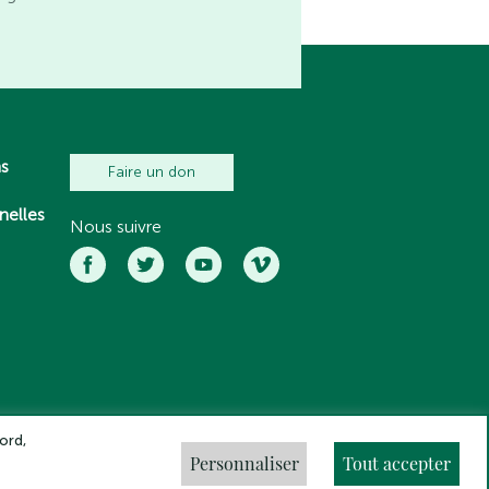
ns
Faire un don
nelles
Nous suivre
ord,
Personnaliser
Tout accepter
ns légales
Crédits
Gestion des cookies