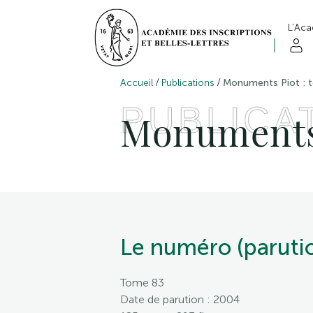
L’Ac
/
/
Accueil
Publications
Monuments Piot : 
PUBLICA
Monuments 
Le numéro (parutio
Tome 83
Date de parution : 2004