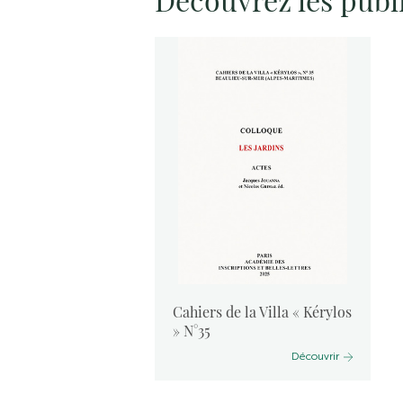
vants :
Cahiers de la Villa « Kérylos
 2024
» N°35
Découvrir
Découvrir