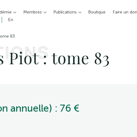
adémie
Membres
Publications
Boutique
Faire un do
En
tome 83
TIONS
Piot : tome 83
n annuelle) : 76 €