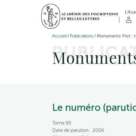
L’Ac
/
/
Accueil
Publications
Monuments Piot : 
PUBLICA
Monuments 
Le numéro (parutio
Tome 85
Date de parution : 2006