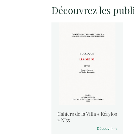
Découvrez les publ
vants :
Cahiers de la Villa « Kérylos
 2024
» N°35
Découvrir
Découvrir