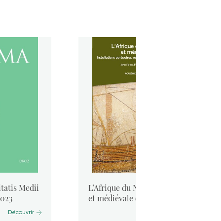
tatis Medii
L’Afrique du Nord antique
2023
et médiévale et la mer. ...
Découvrir
Découvrir