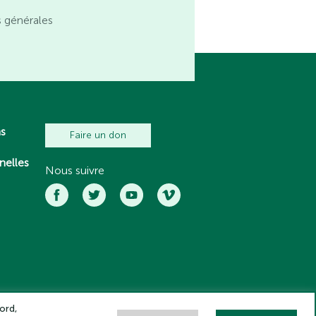
s générales
ns
Faire un don
nelles
Nous suivre
ord,