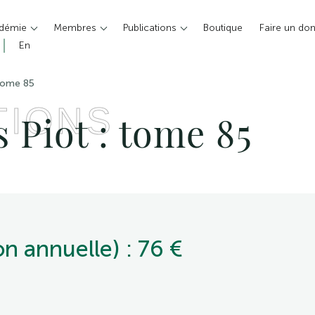
adémie
Membres
Publications
Boutique
Faire un do
En
tome 85
TIONS
Piot : tome 85
n annuelle) : 76 €