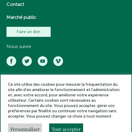
Contact
Marché public
Faire un don
Nous suivre
Ce site utilise des cookies pour mesurer la fréquentation du
Académie des inscriptions et belles lettres – Tous droits réservés
site afin d’en améliorer le fonctionnement et l’administration
2025
et, avec votre accord, pour améliorer votre expérience
Politique de confidentialité
utilisateur. Certains cookies sont nécessaires au
Mentions légales
fonctionnement du site. Vous pouvez accepter, gérer vos
préférences par finalité ou continuer votre navigation sans
Crédits
accepter. Vous pouvez changer ce choix à tout moment.
Gestion des cookies
Made by
Personnaliser
Tout accepter