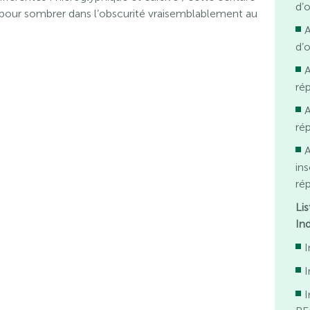
d’
, pour sombrer dans l’obscurité vraisemblablement au
A
d’
A
ré
A
ré
A
in
ré
Li
In
I
I