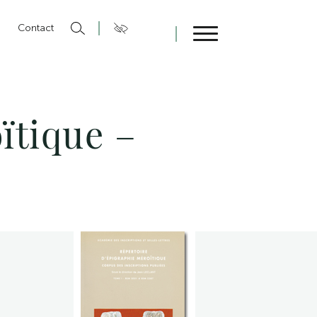
n
Contact
Fermer
ïtique –