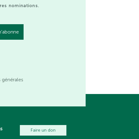
res nominations.
s générales
ns
Faire un don