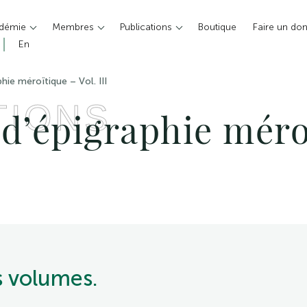
adémie
Membres
Publications
Boutique
Faire un do
En
hie méroïtique – Vol. III
TIONS
 d’épigraphie méro
is volumes.