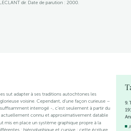
 LECLANT dir. Date de parution : 2000.
T
oïtes sut adapter à ses traditions autochtones les
 glorieuse voisine. Cependant, d’une façon curieuse –
9.
 suffisamment interrogé -, c’est seulement à partir du
19
nt actuellement connu et approximativement datable
An
ut mis en place un système graphique propre à la
A
férentes : hiéroglyphique et cursive ; cette écriture