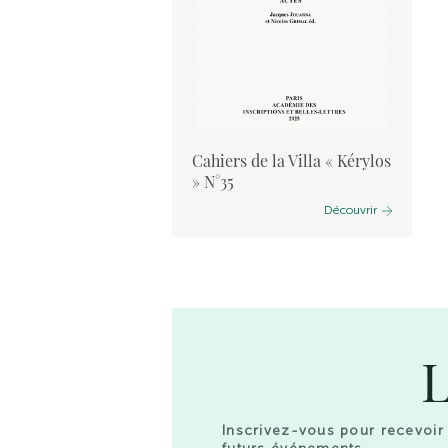
vants :
Cahiers de la Villa « Kérylos
 2024
» N°35
Découvrir
Découvrir
L
Inscrivez-vous pour recevoir 