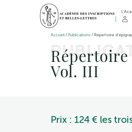
L’Ac
/
/
Accueil
Publications
Répertoire d’épigrap
PUBLICA
Répertoire
Vol. III
Prix : 124 € les tro