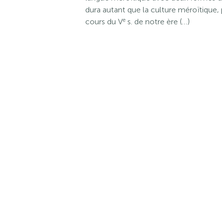
dura autant que la culture méroïtique
e
cours du V
s. de notre ère (…)