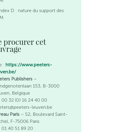
EM
ndex D : nature du support des
EM
e procurer cet
uvrage
e :
https://www.peeters-
uven.be/
eters Publishers
–
ndgenotenlaan 153, B-3000
uven, Belgique
l. 00 32 (0) 16 24 40 00
eters@peeters-leuven.be
reau Paris
– 52, Boulevard Saint-
chel, F-75006 Paris
l. 01 40 51 89 20