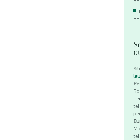
R
I
R
S
o
Sit
le
Pe
Bo
Le
té
pe
Bu
Mi
té