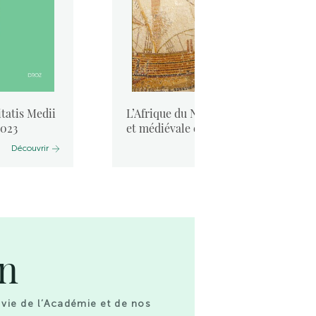
tatis Medii
L’Afrique du Nord antique
2023
et médiévale et la mer. ...
Découvrir
Découvrir
on
 vie de l’Académie et de nos