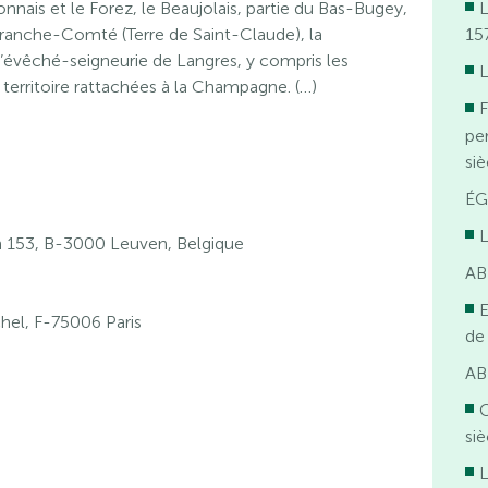
onnais et le Forez, le Beaujolais, partie du Bas-Bugey,
L
 Franche-Comté (Terre de Saint-Claude), la
15
l’évêché-seigneurie de Langres, y compris les
L
e territoire rattachées à la Champagne. (…)
F
pe
siè
ÉG
L
153, B-3000 Leuven, Belgique
AB
E
hel, F-75006 Paris
de
AB
O
siè
L