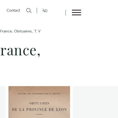
n
Contact
Fermer
 France, Obituaires, T. V
France,