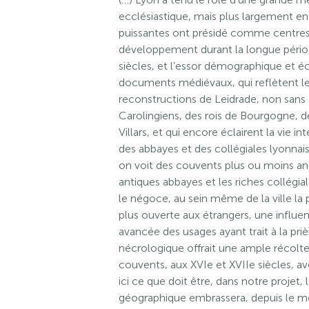
ecclésiastique, mais plus largement e
puissantes ont présidé comme centres
développement durant la longue périod
siècles, et l’essor démographique et
documents médiévaux, qui reflètent le p
reconstructions de Leidrade, non sans o
Carolingiens, des rois de Bourgogne, d
Villars, et qui encore éclairent la vie i
des abbayes et des collégiales lyonna
on voit des couvents plus ou moins anc
antiques abbayes et les riches collégiale
le négoce, au sein même de la ville la
plus ouverte aux étrangers, une influe
avancée des usages ayant trait à la priè
nécrologique offrait une ample récolte,
couvents, aux XVIe et XVIIe siècles, ave
ici ce que doit être, dans notre projet,
géographique embrassera, depuis le mo