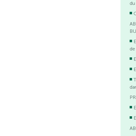
du
C
AB
B
E
de
E
E
dan
PR
E
E
AB