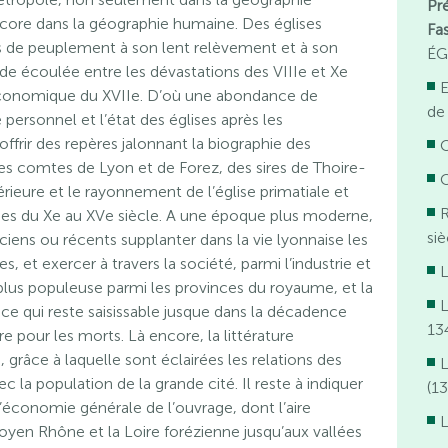
Pr
ncore dans la géographie humaine. Des églises
Fa
 de peuplement à son lent relèvement et à son
ÉG
e écoulée entre les dévastations des VIIIe et Xe
E
 économique du XVIIe. D’où une abondance de
de
ersonnel et l’état des églises après les
ffrir des repères jalonnant la biographie des
O
es comtes de Lyon et de Forez, des sires de Thoire-
O
ntérieure et le rayonnement de l’église primatiale et
R
ises du Xe au XVe siècle. A une époque plus moderne,
siè
iens ou récents supplanter dans la vie lyonnaise les
s, et exercer à travers la société, parmi l’industrie et
L
 plus populeuse parmi les provinces du royaume, et la
L
nce qui reste saisissable jusque dans la décadence
13
re pour les morts. Là encore, la littérature
 grâce à laquelle sont éclairées les relations des
L
c la population de la grande cité. Il reste à indiquer
(1
 l’économie générale de l’ouvrage, dont l’aire
L
yen Rhône et la Loire forézienne jusqu’aux vallées