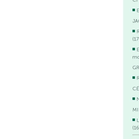
E
JA
(1
E
mo
GR
R
CÉ
MI
L
(1