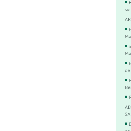
F
siè
AB
P
Mai
S
Mai
E
de
R
Ben
R
AB
SA
E