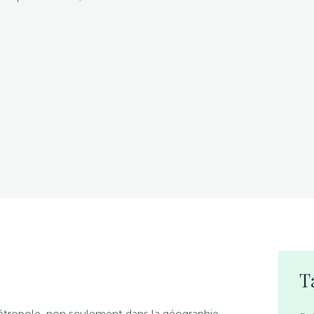
T
métropole, non seulement dans la géographie