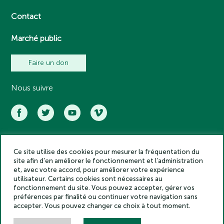
Contact
Marché public
Faire un don
Nous suivre
Ce site utilise des cookies pour mesurer la fréquentation du
Académie des inscriptions et belles lettres – Tous droits réservés
site afin d’en améliorer le fonctionnement et l’administration
2025
et, avec votre accord, pour améliorer votre expérience
Politique de confidentialité
utilisateur. Certains cookies sont nécessaires au
Mentions légales
fonctionnement du site. Vous pouvez accepter, gérer vos
préférences par finalité ou continuer votre navigation sans
Crédits
accepter. Vous pouvez changer ce choix à tout moment.
Gestion des cookies