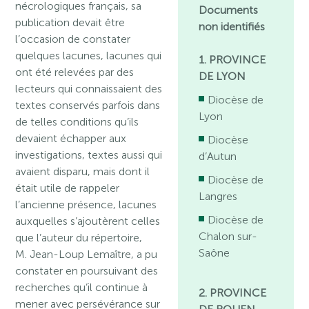
nécrologiques français, sa
Documents
publication devait être
non identifiés
l’occasion de constater
quelques lacunes, lacunes qui
1. PROVINCE
ont été relevées par des
DE LYON
lecteurs qui connaissaient des
Diocèse de
textes conservés parfois dans
Lyon
de telles conditions qu’ils
devaient échapper aux
Diocèse
investigations, textes aussi qui
d’Autun
avaient disparu, mais dont il
Diocèse de
était utile de rappeler
Langres
l’ancienne présence, lacunes
Diocèse de
auxquelles s’ajoutèrent celles
Chalon sur-
que l’auteur du répertoire,
Saône
M. Jean-Loup Lemaître, a pu
constater en poursuivant des
recherches qu’il continue à
2. PROVINCE
mener avec persévérance sur