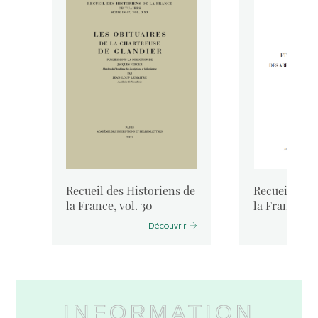
de
Recueil des Historiens de
Recueil des 
..
la France, vol. 30
la France, vo
Découvrir
INFORMATION