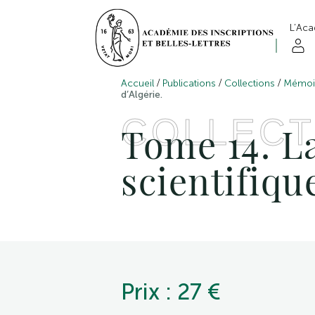
L’Ac
/
/
/
Accueil
Publications
Collections
Mémoir
d’Algérie.
COLLECT
Tome 14. L
scientifiqu
Prix : 27 €