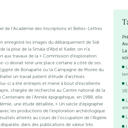
T
uel de l’Académie des Inscriptions et Belles-Lettres
Pr
en enregistré les images du débarquement de Sidi
Av
de la prise de la Smala d’Abd el Kader, on n’a
La
n aux travaux de la « Commission d’exploration
sci
lle-ci devrait tenir une place certaine à côté de ses
U
 d’Egypte de Bonaparte ou la Campagne de Morée du
le
iter un travail patient d’étude d’archives
lui-ci a été entrepris et mené à bout d’excellente
L
e, chargée de recherche au Centre national de la
18
u Centenaire de l’Année épigraphique, en 1988, elle
L
adémie, une étude détaillée, « Un siècle d’épigraphie
ao
t avec les productions de l’exploration archéologique
L
ésultats atteints au cours de l’occupation de l’Algérie
 disparate, dans des publications de valeur très
L