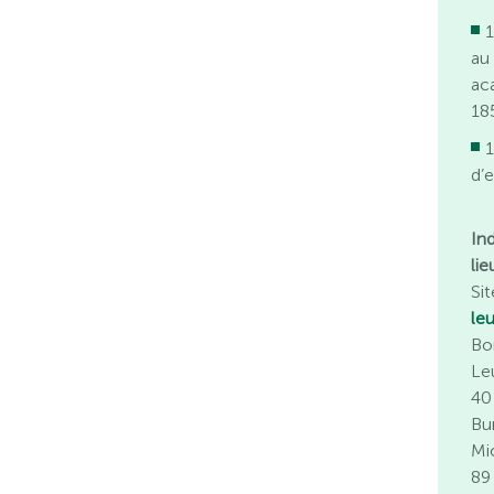
1
au
ac
18
1
d’e
In
lie
Sit
le
Bo
Le
40
Bu
Mi
89