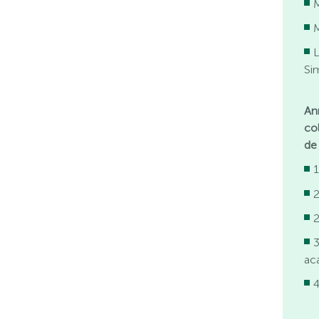
L
Si
An
co
de 
1
2
2
ac
4