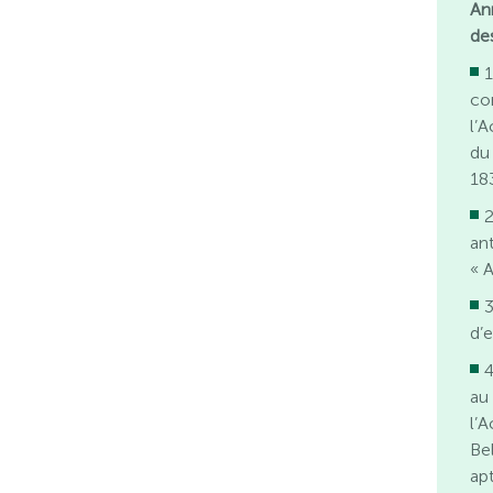
An
des
co
l’A
du
18
2
ant
« A
3
d’
4
au
l’
Be
ap