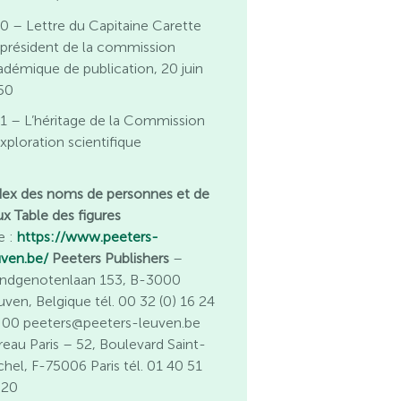
0 – Lettre du Capitaine Carette
 président de la commission
adémique de publication, 20 juin
50
1 – L’héritage de la Commission
xploration scientifique
dex des noms de personnes et de
ux
Table des figures
e :
https://www.peeters-
uven.be/
Peeters Publishers
–
ndgenotenlaan 153, B-3000
uven, Belgique tél. 00 32 (0) 16 24
 00 peeters@peeters-leuven.be
reau Paris
– 52, Boulevard Saint-
chel, F-75006 Paris tél. 01 40 51
 20