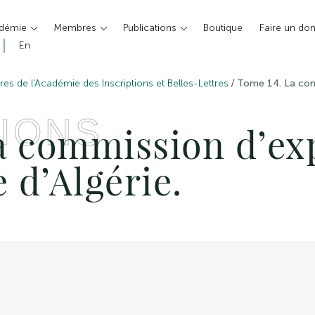
adémie
Membres
Publications
Boutique
Faire un do
En
/
es de l'Académie des Inscriptions et Belles-Lettres
Tome 14. La comm
IONS
a commission d’ex
e d’Algérie.