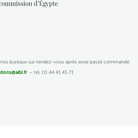
 commission d’Égypte
e nos bureaux sur rendez-vous après avoir passé commande.
tions@aibl.fr
–
tél. 01 44 41 45 71