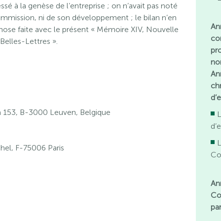
ssé à la genèse de l’entreprise ; on n’avait pas noté
ommission, ni de son développement ; le bilan n’en
An
chose faite avec le présent « Mémoire XIV, Nouvelle
com
Belles-Lettres ».
pr
no
An
ch
d’e
153, B-3000 Leuven, Belgique
d’
L
hel, F-75006 Paris
Co
An
Co
pa