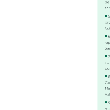
de
se
5
or
Gu
6
ra
Sa
7
sci
co
8
Co
Mi
Va
9
ma