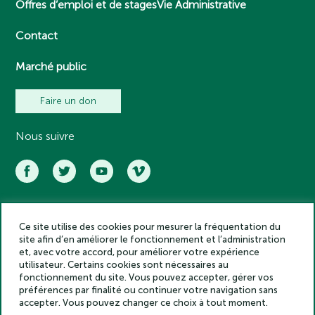
Offres d’emploi et de stages
Vie Administrative
Contact
Marché public
Faire un don
Nous suivre
Ce site utilise des cookies pour mesurer la fréquentation du
Académie des inscriptions et belles lettres – Tous droits réservés
site afin d’en améliorer le fonctionnement et l’administration
2025
et, avec votre accord, pour améliorer votre expérience
Politique de confidentialité
utilisateur. Certains cookies sont nécessaires au
Mentions légales
fonctionnement du site. Vous pouvez accepter, gérer vos
préférences par finalité ou continuer votre navigation sans
Crédits
accepter. Vous pouvez changer ce choix à tout moment.
Gestion des cookies