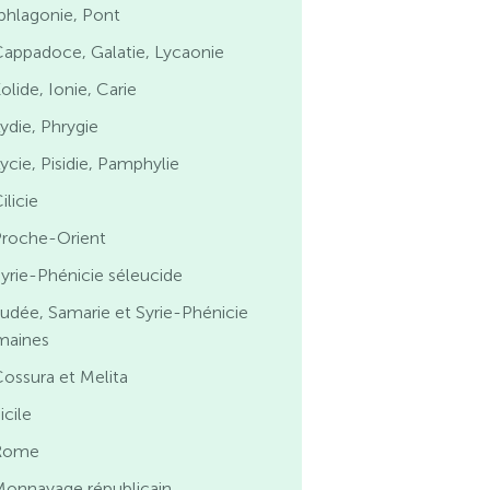
phlagonie, Pont
appadoce, Galatie, Lycaonie
olide, Ionie, Carie
ydie, Phrygie
ycie, Pisidie, Pamphylie
ilicie
Proche-Orient
yrie-Phénicie séleucide
udée, Samarie et Syrie-Phénicie
maines
ossura et Melita
icile
Rome
Monnayage républicain