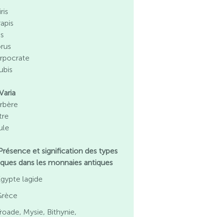
ris
rapis
is
rus
rpocrate
ubis
Varia
rbère
tre
ule
 Présence et signification des types
iaques dans les monnaies antiques
gypte lagide
Grèce
roade, Mysie, Bithynie,