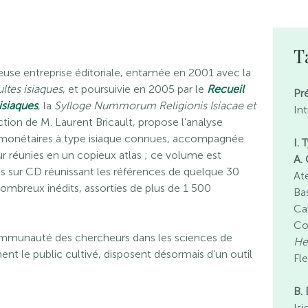
T
ieuse entreprise éditoriale, entamée en 2001 avec la
ultes isiaques
, et poursuivie en 2005 par le
Recueil
Pr
isiaques
, la
Sylloge Nummorum Religionis Isiacae et
In
ection de M. Laurent Bricault, propose l’analyse
s monétaires à type isiaque connues, accompagnée
I.
r réunies en un copieux atlas ; ce volume est
A. 
 sur CD réunissant les références de quelque 30
At
ombreux inédits, assorties de plus de 1 500
Ba
Ca
Co
ommunauté des chercheurs dans les sciences de
H
ement le public cultivé, disposent désormais d’un outil
Fl
B. 
Isi