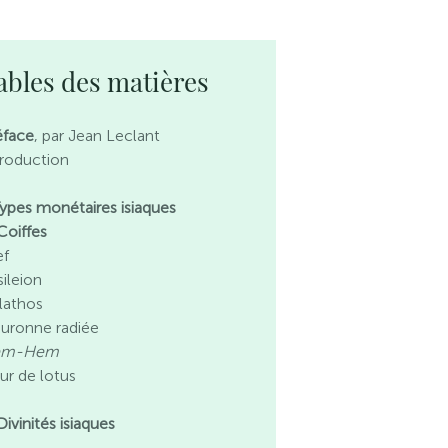
ables des matières
éface
, par Jean Leclant
troduction
 Types monétaires isiaques
Coiffes
ef
sileion
lathos
uronne radiée
em-Hem
eur de lotus
Divinités isiaques
s