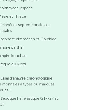
Monnayage impérial
ésie et Thrace
ériphéries septentrionales et
ientales
Bosphore cimmérien et Colchide
Empire parthe
Empire kouchan
frique du Nord
. Essai d’analyse chronologique
s monnaies à types ou marques
aques :
 l’époque hellénistique (217-27 av.
C.)