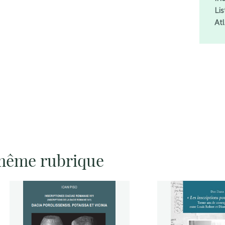
Lis
At
 même rubrique