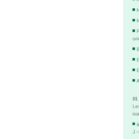
M
P
or
A
III
Le
isi
à
J.-