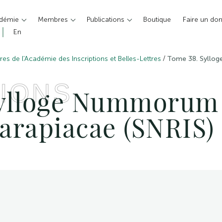
adémie
Membres
Publications
Boutique
Faire un do
En
/
es de l'Académie des Inscriptions et Belles-Lettres
Tome 38. Syllog
IONS
ylloge Nummorum 
Sarapiacae (SNRIS)