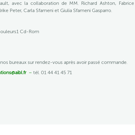
ault, avec la collaboration de MM. Richard Ashton, Fabrice
rike Peter, Carla Sfameni et Giulia Sfameni Gasparro.
s couleurs1 Cd-Rom
e nos bureaux sur rendez-vous après avoir passé commande.
tions@aibl.fr
–
tél. 01 44 41 45 71