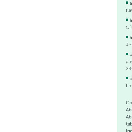
a
fla
à
C.)
à
J.-
d
pr
284
d
fin
Co
Ab
Abr
ta
In