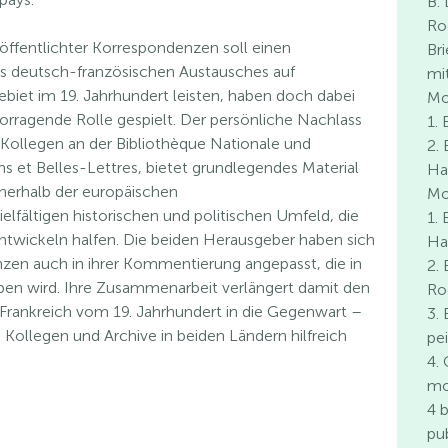
B.
Ro
öffentlichter Korrespondenzen soll einen
Br
es deutsch-französischen Austausches auf
mi
biet im 19. Jahrhundert leisten, haben doch dabei
M
orragende Rolle gespielt. Der persönliche Nachlass
1. 
Kollegen an der Bibliothèque Nationale und
2. 
ns et Belles-Lettres, bietet grundlegendes Material
Ha
nnerhalb der europäischen
Mo
lfältigen historischen und politischen Umfeld, die
1.
wickeln halfen. Die beiden Herausgeber haben sich
Ha
zen auch in ihrer Kommentierung angepasst, die in
2.
eben wird. Ihre Zusammenarbeit verlängert damit den
Ro
rankreich vom 19. Jahrhundert in die Gegenwart –
3.
Kollegen und Archive in beiden Ländern hilfreich
pe
4.
mo
4 
pu