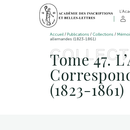
L’Ac
/
/
/
Accueil
Publications
Collections
Mémoir
allemandes (1823-1861)
COLLECT
Tome 47. L’
Correspond
(1823-1861)