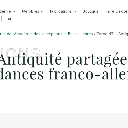
adémie
Membres
Publications
Boutique
Faire un do
En
/
es de l'Académie des Inscriptions et Belles-Lettres
Tome 47. L’Anti
IONS
Antiquité partagée
ances franco-all