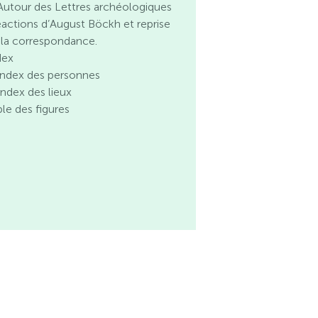
 Autour des Lettres archéologiques
réactions d’August Böckh et reprise
 la correspondance.
dex
 Index des personnes
Index des lieux
ble des figures