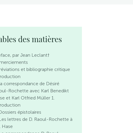
ables des matières
éface, par Jean Leclant†
merciements
éviations et bibliographie critique
troduction
 La correspondance de Désiré
oul-Rochette avec Karl Benedikt
e et Karl Otfried Müller 1.
troduction
Dossiers épistolaires
 Les lettres de D. Raoul-Rochette à
B. Hase