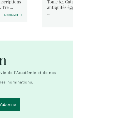
inscriptions
Tome 62. Catalogue des
 Tre ...
antiquités égyptiennes des
...
Découvrir
Découvrir
on
 vie de l’Académie et de nos
res nominations.