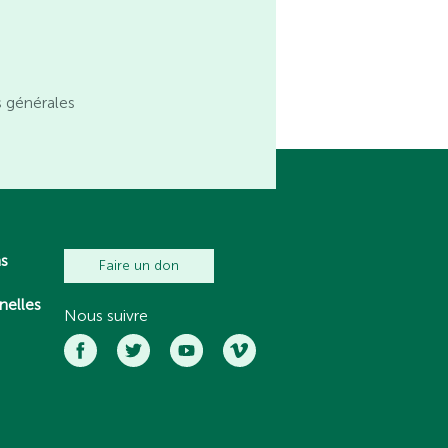
s générales
ns
Faire un don
nelles
Nous suivre