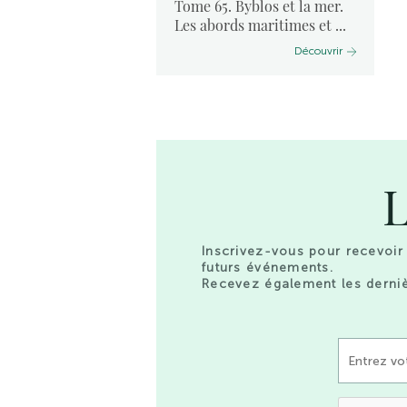
s à
Tome 65. Byblos et la mer.
néopuniques
Les abords maritimes et ...
Découvrir
Découvrir
L
Inscrivez-vous pour recevoir 
futurs événements.
Recevez également les derniè