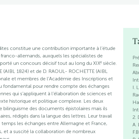
T
ites constitue une contribution importante à l’étude
s franco-allemands, auxquels les spécialistes de
Pr
e
apporté un concours décisif tout au long du XIX
siècle.
Re
ASE (AIBL 1824) et de D. RAOUL- ROCHETTE (AIBL
Abr
ionale et membres de l’Académie des Inscriptions et
In
iau fondamental pour rendre compte des échanges
I.
s qui s’appliquent à l’élaboration de sciences et
Ra
te historique et politique complexe. Les deux
Has
 bilinguisme des documents épistolaires mais ils
In
res, rédigés dans la langue des lettres. Leur travail
2. 
e temps les échanges entre Allemagne et France,
A.
 et a suscité la collaboration de nombreux
F.
pays.