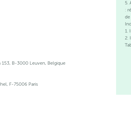
5.
: 
de
In
1.
2. 
Ta
153, B-3000 Leuven, Belgique
hel, F-75006 Paris