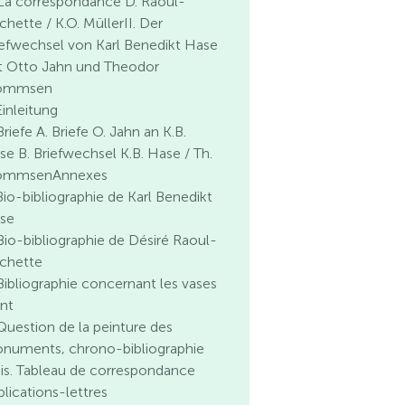
 La correspondance D. Raoul-
chette / K.O. MüllerII. Der
iefwechsel von Karl Benedikt Hase
t Otto Jahn und Theodor
ommsen
Einleitung
Briefe A. Briefe O. Jahn an K.B.
se B. Briefwechsel K.B. Hase / Th.
mmsenAnnexes
 Bio-bibliographie de Karl Benedikt
se
 Bio-bibliographie de Désiré Raoul-
chette
 Bibliographie concernant les vases
int
 Question de la peinture des
numents, chrono-bibliographie
bis. Tableau de correspondance
blications-lettres