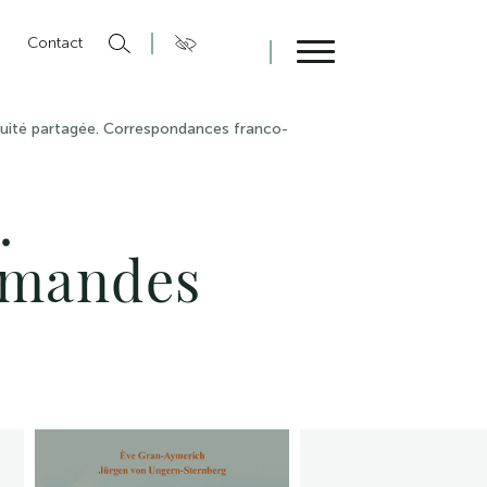
n
Contact
Fermer
quité partagée. Correspondances franco-
.
emandes