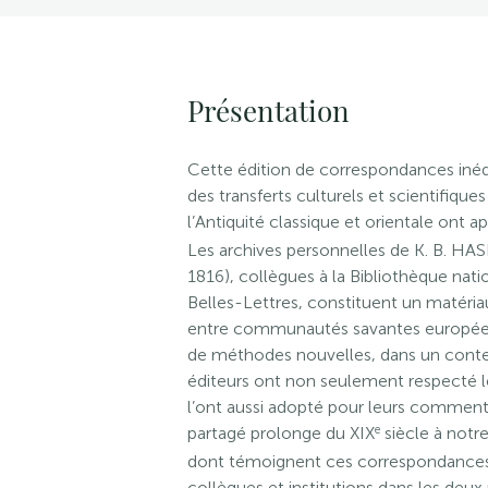
Présentation
Cette édition de correspondances inéd
des transferts culturels et scientifique
l’Antiquité classique et orientale ont 
Les archives personnelles de K. B. H
1816), collègues à la Bibliothèque nat
Belles-Lettres, constituent un matér
entre communautés savantes européenne
de méthodes nouvelles, dans un contex
éditeurs ont non seulement respecté le
l’ont aussi adopté pour leurs commentai
e
partagé prolonge du XIX
siècle à notr
dont témoignent ces correspondances,
collègues et institutions dans les deux 